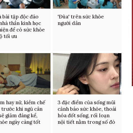
à bài tập độc đáo
'Đùa' trên sức khỏe
nhà thần kinh học
người dân
hiện để có sức khỏe
ộ tối ưu
m hay nữ, kiềm chế
3 đặc điểm của sống mũi
c trước khi ngủ cân
cảnh báo sức khỏe, thoái
sẽ giảm đáng kể,
hóa đốt sống, rối loạn
hỏe ngày càng tốt
nội tiết nằm trong số đó