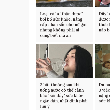
Loại cá là “thần dược”
Đây l
bồi bổ sức khỏe, nâng
được 
cấp nhan sắc cho nữ giới
thực 
nhưng không phải ai
não b
cũng biết mà ăn
3 bất thường sau khi
Dù na
uống nước có thể cảnh
3 việ
báo "sợi dây" sức khỏe
nặng 
ngắn dần, nhất định phải
sức k
lưu ý