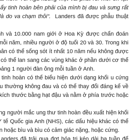
ấy tinh hoàn bên phải của mình bị đau và sưng rất
 là do va chạm thôi".
Landers đã được phẫu thuật
nh và 10.000 nam giới ở Hoa Kỳ được chẩn đoán
ỗi năm, nhiều người ở độ tuổi 20 và 30. Trong khi
ân có thể sống sót ít nhất 10 năm nếu không được
 có thể lan sang các vùng khác ở phần dưới cơ thể
oảng 1 người đàn ông mỗi tuần ở Anh.
 tinh hoàn có thể biểu hiện dưới dạng khối u cứng
 u thường không đau và có thể thay đổi đáng kể về
kích thước bằng hạt đậu và nằm ở phía trước hoặc
ng người mắc ung thư tinh hoàn đều xuất hiện khối
Y tế Quốc gia Anh (NHS), các dấu hiệu khác có thể
 hoặc bìu và bìu có cảm giác nặng, hoặc cứng.
anders đã trải qua đợt hóa trị kéo dài ba tuần để