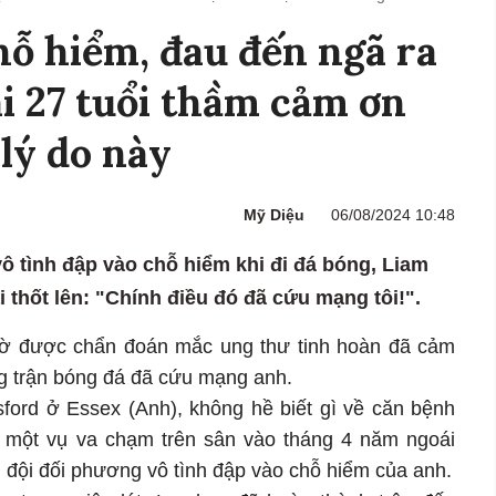
hỗ hiểm, đau đến ngã ra
ai 27 tuổi thầm cảm ơn
 lý do này
Mỹ Diệu
06/08/2024 10:48
ô tình đập vào chỗ hiểm khi đi đá bóng, Liam
 thốt lên: "Chính điều đó đã cứu mạng tôi!".
ngờ được chẩn đoán mắc ung thư tinh hoàn đã cảm
g trận bóng đá đã cứu mạng anh.
ford ở Essex (Anh), không hề biết gì về căn bệnh
a một vụ va chạm trên sân vào tháng 4 năm ngoái
ủ đội đối phương vô tình đập vào chỗ hiểm của anh.