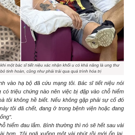
hi một bác sĩ tiết niệu xác nhận khối u có khả năng là ung thư
bỏ tinh hoàn, cũng như phải trải qua quá trình hóa trị
nh vào hạ bộ đã cứu mạng tôi. Bác sĩ tiết niệu nói
g có triệu chứng nào nên việc bị đập vào chỗ hiểm
à tôi không hề biết.
Nếu không gặp phải sự cố đó
 này tôi đã chết, đang ở trong bệnh viện hoặc đang
sống".
chỗ hiểm đau lắm. Bình thường thì nó sẽ hết sau vài
ài hơn. Tôi ngã xuống một vài phút rồi mới ổn lại.