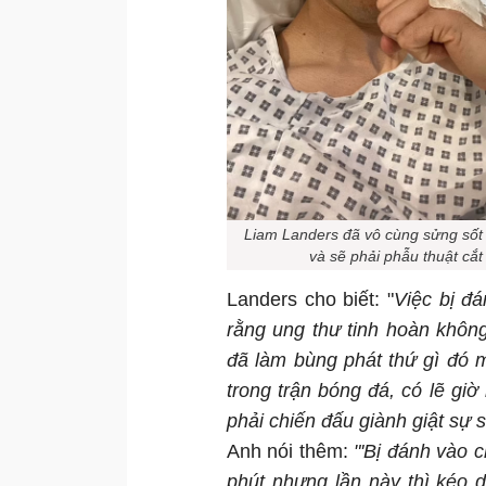
Liam Landers đã vô cùng sửng sốt k
và sẽ phải phẫu thuật cắt 
Landers cho biết: "
Việc bị đá
rằng ung thư tinh hoàn khôn
đã làm bùng phát thứ gì đó m
trong trận bóng đá, có lẽ giờ
phải chiến đấu giành giật sự 
Anh nói thêm:
"'Bị đánh vào 
phút nhưng lần này thì kéo d