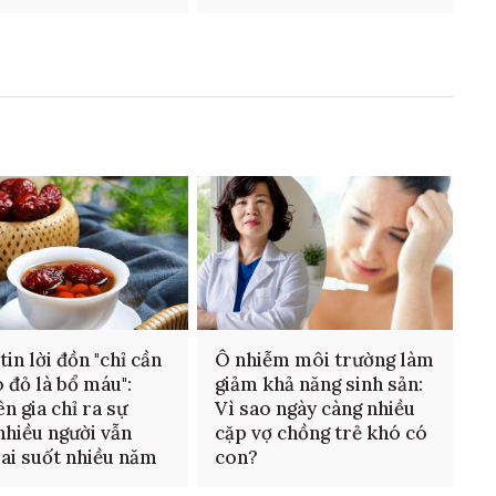
tin lời đồn "chỉ cần
Ô nhiễm môi trường làm
o đỏ là bổ máu":
giảm khả năng sinh sản:
n gia chỉ ra sự
Vì sao ngày càng nhiều
 nhiều người vẫn
cặp vợ chồng trẻ khó có
sai suốt nhiều năm
con?