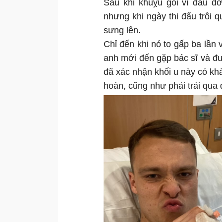
Sau khi khuỵu gối vì đau đớ
nhưng khi ngày thi đấu trôi 
sưng lên.
Chỉ đến khi nó to gấp ba lần 
anh mới đến gặp bác sĩ và đượ
đã xác nhận khối u này có khả
hoàn, cũng như phải trải qua q