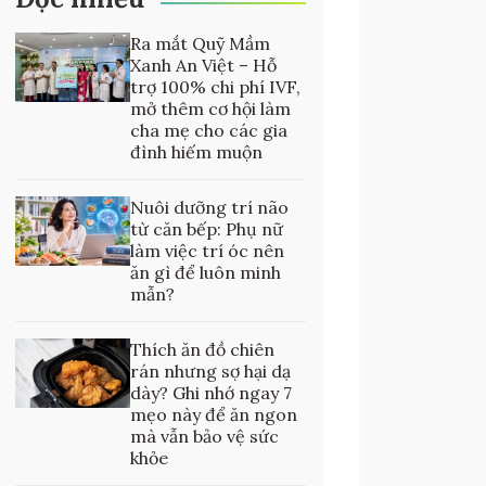
Ra mắt Quỹ Mầm
Xanh An Việt – Hỗ
trợ 100% chi phí IVF,
mở thêm cơ hội làm
cha mẹ cho các gia
đình hiếm muộn
Nuôi dưỡng trí não
từ căn bếp: Phụ nữ
làm việc trí óc nên
ăn gì để luôn minh
mẫn?
Thích ăn đồ chiên
rán nhưng sợ hại dạ
dày? Ghi nhớ ngay 7
mẹo này để ăn ngon
mà vẫn bảo vệ sức
khỏe