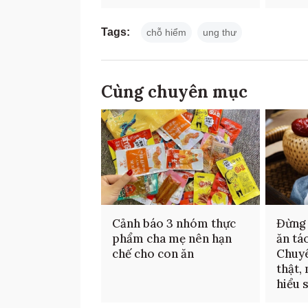
Tags:
chỗ hiểm
ung thư
Cùng chuyên mục
Cảnh báo 3 nhóm thực
Đừng 
phẩm cha mẹ nên hạn
ăn tá
chế cho con ăn
Chuyê
thật,
hiểu 