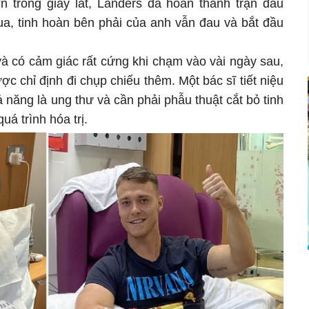
n trong giây lát, Landers đã hoàn thành trận đấu
qua, tinh hoàn bên phải của anh vẫn đau và bắt đầu
và có cảm giác rất cứng khi chạm vào vài ngày sau,
c chỉ định đi chụp chiếu thêm. Một bác sĩ tiết niệu
 năng là ung thư và cần phải phẫu thuật cắt bỏ tinh
uá trình hóa trị.