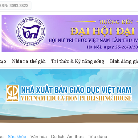
SSN: 3093-382X
tạo
Nhìn ra thế giới
Tri thức & Kỹ năng sống
Bình đẳng gi
ục
Sức khỏe
Văn hóa
Du lịch- Ẩm thực
Tiêu dùng