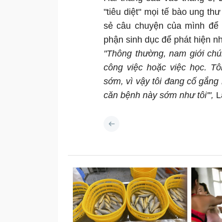
"tiêu diệt" mọi tế bào ung th
sẻ câu chuyện của mình để 
phận sinh dục để phát hiện n
"Thông thường, nam giới chún
công việc hoặc việc học. T
sớm, vì vậy tôi đang cố gắng
căn bệnh này sớm như tôi'",
L