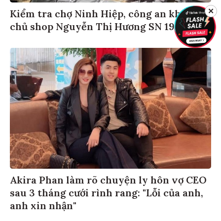
✕
Kiểm tra chợ Ninh Hiệp, công an khởi tố
chủ shop Nguyễn Thị Hương SN 1985
Akira Phan làm rõ chuyện ly hôn vợ CEO
sau 3 tháng cưới rình rang: "Lỗi của anh,
anh xin nhận"