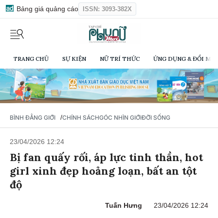
Bảng giá quảng cáo
ISSN: 3093-382X
TRANG CHỦ
SỰ KIỆN
NỮ TRÍ THỨC
ỨNG DỤNG & ĐỔI MỚI
/
BÌNH ĐẲNG GIỚI
CHÍNH SÁCH
GÓC NHÌN GIỚI
ĐỜI SỐNG
23/04/2026 12:24
Bị fan quấy rối, áp lực tinh thần, hot
girl xinh đẹp hoảng loạn, bất an tột
độ
Tuấn Hưng
23/04/2026 12:24