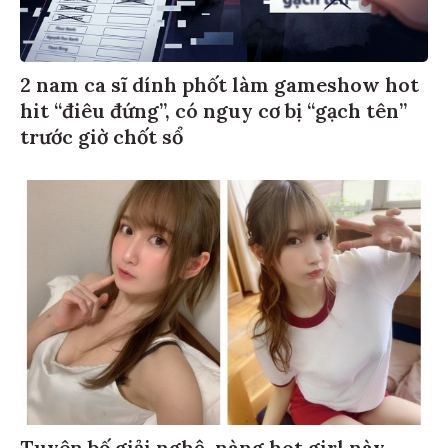
2 nam ca sĩ dính phốt làm gameshow hot
hit “điêu đứng”, có nguy cơ bị “gạch tên”
trước giờ chốt sổ
Tuyên bố giải nghệ, nàng hot girl này