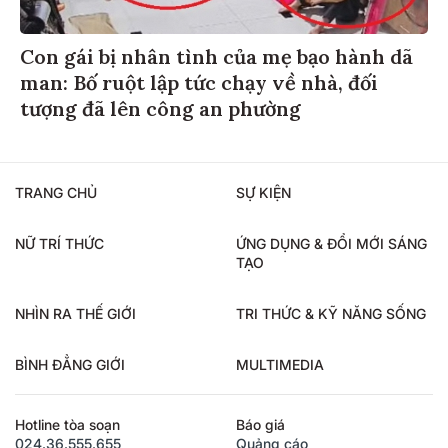
Con gái bị nhân tình của mẹ bạo hành dã
man: Bố ruột lập tức chạy về nhà, đối
tượng đã lên công an phường
TRANG CHỦ
SỰ KIỆN
NỮ TRÍ THỨC
ỨNG DỤNG & ĐỔI MỚI SÁNG
TẠO
NHÌN RA THẾ GIỚI
TRI THỨC & KỸ NĂNG SỐNG
BÌNH ĐẲNG GIỚI
MULTIMEDIA
Hotline tòa soạn
Báo giá
024.36.555.655
Quảng cáo