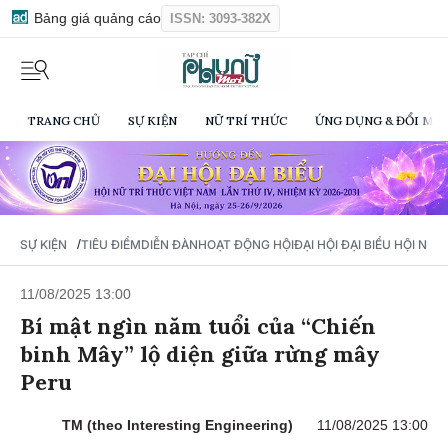
Bảng giá quảng cáo
ISSN: 3093-382X
TRANG CHỦ
SỰ KIỆN
NỮ TRÍ THỨC
ỨNG DỤNG & ĐỔI MỚI
/
SỰ KIỆN
TIÊU ĐIỂM
DIỄN ĐÀN
HOẠT ĐỘNG HỘI
ĐẠI HỘI ĐẠI BIỂU HỘI NỮ 
11/08/2025 13:00
Bí mật ngìn năm tuổi của “Chiến
binh Mây” lộ diện giữa rừng mây
Peru
TM (theo Interesting Engineering)
11/08/2025 13:00