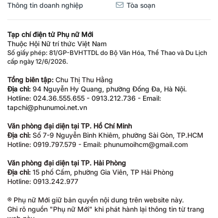
Thông tin doanh nghiệp
Tòa soạn
Tạp chí điện tử Phụ nữ Mới
Thuộc Hội Nữ trí thức Việt Nam
Số giấy phép: 81/GP-BVHTTDL do Bộ Văn Hóa, Thể Thao và Du Lịch
cấp ngày 12/6/2026.
Tổng biên tập:
Chu Thị Thu Hằng
Địa chỉ:
94 Nguyễn Hy Quang, phường Đống Đa, Hà Nội.
Hotline: 024.36.555.655 - 0913.212.736 - Email:
tapchi@phunumoi.net.vn
Văn phòng đại diện tại TP. Hồ Chí Minh
Địa chỉ:
Số 7-9 Nguyễn Bỉnh Khiêm, phường Sài Gòn, TP.HCM
Hotline: 0919.797.579 - Email: phunumoihcm@gmail.com
Văn phòng đại diện tại TP. Hải Phòng
Địa chỉ:
15 phố Cấm, phường Gia Viên, TP Hải Phòng
Hotline: 0913.242.977
® Phụ nữ Mới giữ bản quyền nội dung trên website này.
Ghi rõ nguồn "Phụ nữ Mới" khi phát hành lại thông tin từ trang
web này.