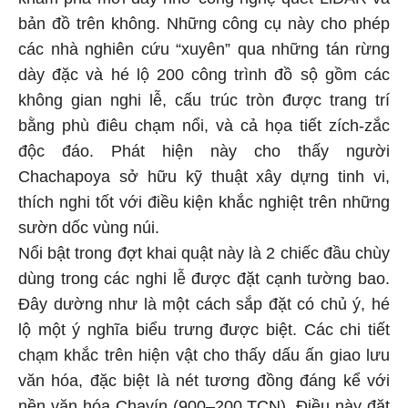
bản đồ trên không. Những công cụ này cho phép
các nhà nghiên cứu “xuyên” qua những tán rừng
dày đặc và hé lộ 200 công trình đồ sộ gồm các
không gian nghi lễ, cấu trúc tròn được trang trí
bằng phù điêu chạm nổi, và cả họa tiết zích-zắc
độc đáo. Phát hiện này cho thấy người
Chachapoya sở hữu kỹ thuật xây dựng tinh vi,
thích nghi tốt với điều kiện khắc nghiệt trên những
sườn dốc vùng núi.
Nổi bật trong đợt khai quật này là 2 chiếc đầu chùy
dùng trong các nghi lễ được đặt cạnh tường bao.
Đây dường như là một cách sắp đặt có chủ ý, hé
lộ một ý nghĩa biểu trưng được biệt. Các chi tiết
chạm khắc trên hiện vật cho thấy dấu ấn giao lưu
văn hóa, đặc biệt là nét tương đồng đáng kể với
nền văn hóa Chavín (900–200 TCN). Điều này đặt