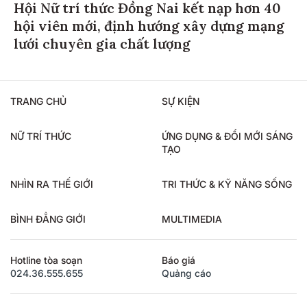
Hội Nữ trí thức Đồng Nai kết nạp hơn 40
hội viên mới, định hướng xây dựng mạng
lưới chuyên gia chất lượng
TRANG CHỦ
SỰ KIỆN
NỮ TRÍ THỨC
ỨNG DỤNG & ĐỔI MỚI SÁNG
TẠO
NHÌN RA THẾ GIỚI
TRI THỨC & KỸ NĂNG SỐNG
BÌNH ĐẲNG GIỚI
MULTIMEDIA
Hotline tòa soạn
Báo giá
024.36.555.655
Quảng cáo