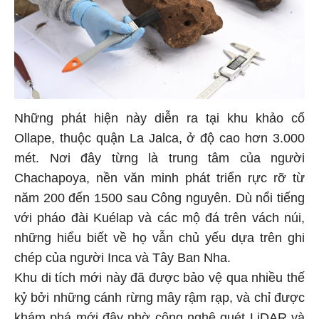
Những phát hiện này diễn ra tại khu khảo cổ
Ollape, thuộc quận La Jalca, ở độ cao hơn 3.000
mét. Nơi đây từng là trung tâm của người
Chachapoya, nền văn minh phát triển rực rỡ từ
năm 200 đến 1500 sau Công nguyên. Dù nổi tiếng
với pháo đài Kuélap và các mộ đá trên vách núi,
những hiểu biết về họ vẫn chủ yếu dựa trên ghi
chép của người Inca và Tây Ban Nha.
Khu di tích mới này đã được bảo vệ qua nhiều thế
kỷ bởi những cánh rừng mây rậm rạp, và chỉ được
khám phá mới đây nhờ công nghệ quét LiDAR và