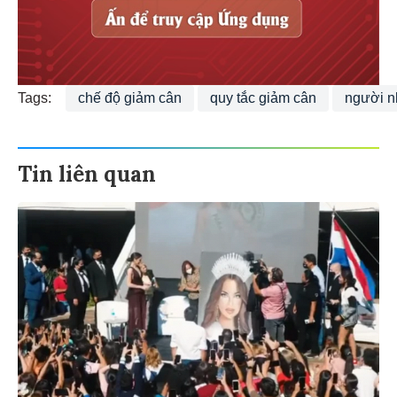
Tags:
chế độ giảm cân
quy tắc giảm cân
người n
Tin liên quan