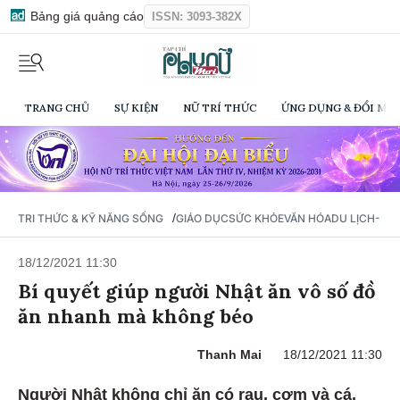
Bảng giá quảng cáo
ISSN: 3093-382X
TRANG CHỦ
SỰ KIỆN
NỮ TRÍ THỨC
ỨNG DỤNG & ĐỔI MỚI
/
TRI THỨC & KỸ NĂNG SỐNG
GIÁO DỤC
SỨC KHỎE
VĂN HÓA
DU LỊCH- Ẩ
18/12/2021 11:30
Bí quyết giúp người Nhật ăn vô số đồ
ăn nhanh mà không béo
Thanh Mai
18/12/2021 11:30
Người Nhật không chỉ ăn có rau, cơm và cá,