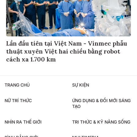
Lần đầu tiên tại Việt Nam - Vinmec phẫu
thuật xuyên Việt hai chiều bằng robot
cách xa 1.700 km
TRANG CHỦ
SỰ KIỆN
NỮ TRÍ THỨC
ỨNG DỤNG & ĐỔI MỚI SÁNG
TẠO
NHÌN RA THẾ GIỚI
TRI THỨC & KỸ NĂNG SỐNG
BÌNH ĐẲNG GIỚI
MULTIMEDIA