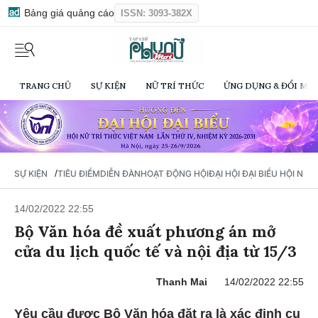
Bảng giá quảng cáo
ISSN: 3093-382X
TRANG CHỦ
SỰ KIỆN
NỮ TRÍ THỨC
ỨNG DỤNG & ĐỔI MỚI
/
SỰ KIỆN
TIÊU ĐIỂM
DIỄN ĐÀN
HOẠT ĐỘNG HỘI
ĐẠI HỘI ĐẠI BIỂU HỘI NỮ 
14/02/2022 22:55
Bộ Văn hóa đề xuất phương án mở
cửa du lịch quốc tế và nội địa từ 15/3
Thanh Mai
14/02/2022 22:55
Yêu cầu được Bộ Văn hóa đặt ra là xác định cụ