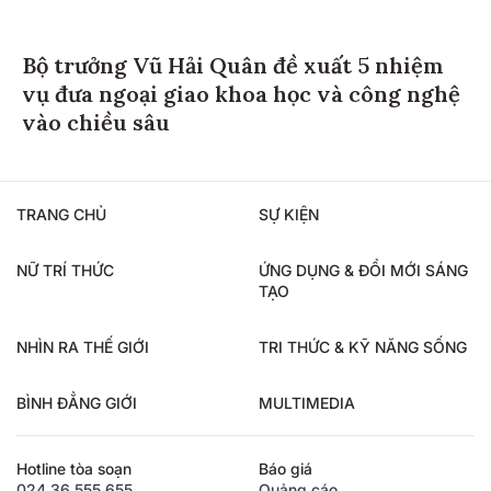
Bộ trưởng Vũ Hải Quân đề xuất 5 nhiệm
vụ đưa ngoại giao khoa học và công nghệ
vào chiều sâu
TRANG CHỦ
SỰ KIỆN
NỮ TRÍ THỨC
ỨNG DỤNG & ĐỔI MỚI SÁNG
TẠO
NHÌN RA THẾ GIỚI
TRI THỨC & KỸ NĂNG SỐNG
BÌNH ĐẲNG GIỚI
MULTIMEDIA
Hotline tòa soạn
Báo giá
024.36.555.655
Quảng cáo