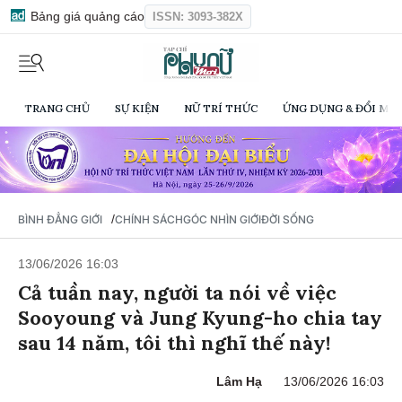
Bảng giá quảng cáo
ISSN: 3093-382X
TRANG CHỦ
SỰ KIỆN
NỮ TRÍ THỨC
ỨNG DỤNG & ĐỔI MỚI
/
BÌNH ĐẲNG GIỚI
CHÍNH SÁCH
GÓC NHÌN GIỚI
ĐỜI SỐNG
13/06/2026 16:03
Cả tuần nay, người ta nói về việc
Sooyoung và Jung Kyung-ho chia tay
sau 14 năm, tôi thì nghĩ thế này!
Lâm Hạ
13/06/2026 16:03