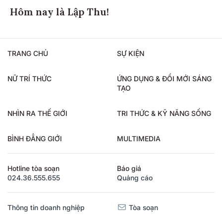
Hôm nay là Lập Thu!
TRANG CHỦ
SỰ KIỆN
NỮ TRÍ THỨC
ỨNG DỤNG & ĐỔI MỚI SÁNG
TẠO
NHÌN RA THẾ GIỚI
TRI THỨC & KỸ NĂNG SỐNG
BÌNH ĐẲNG GIỚI
MULTIMEDIA
Hotline tòa soạn
Báo giá
024.36.555.655
Quảng cáo
Thông tin doanh nghiệp
Tòa soạn