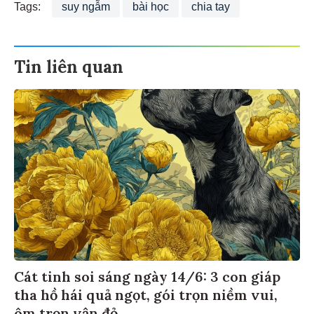
Tags:
suy ngẫm
bài học
chia tay
Tin liên quan
Cát tinh soi sáng ngày 14/6: 3 con giáp
tha hồ hái quả ngọt, gói trọn niềm vui,
ôm trọn vận đỏ