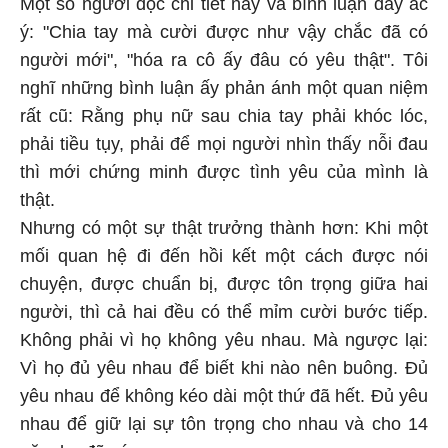
Một số người đọc chi tiết này và bình luận đầy ác
ý: "Chia tay mà cười được như vậy chắc đã có
người mới", "hóa ra cô ấy đâu có yêu thật". Tôi
nghĩ những bình luận ấy phản ánh một quan niệm
rất cũ: Rằng phụ nữ sau chia tay phải khóc lóc,
phải tiều tụy, phải để mọi người nhìn thấy nỗi đau
thì mới chứng minh được tình yêu của mình là
thật.
Nhưng có một sự thật trưởng thành hơn: Khi một
mối quan hệ đi đến hồi kết một cách được nói
chuyện, được chuẩn bị, được tôn trọng giữa hai
người, thì cả hai đều có thể mỉm cười bước tiếp.
Không phải vì họ không yêu nhau. Mà ngược lại:
Vì họ đủ yêu nhau để biết khi nào nên buông. Đủ
yêu nhau để không kéo dài một thứ đã hết. Đủ yêu
nhau để giữ lại sự tôn trọng cho nhau và cho 14