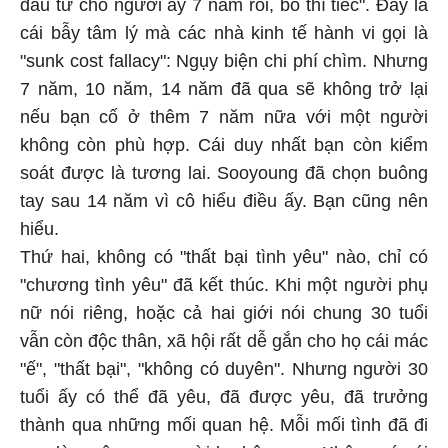
đầu tư cho người ấy 7 năm rồi, bỏ thì tiếc". Đây là
cái bẫy tâm lý mà các nhà kinh tế hành vi gọi là
"sunk cost fallacy": Ngụy biện chi phí chìm. Nhưng
7 năm, 10 năm, 14 năm đã qua sẽ không trở lại
nếu bạn cố ở thêm 7 năm nữa với một người
không còn phù hợp. Cái duy nhất bạn còn kiểm
soát được là tương lai. Sooyoung đã chọn buông
tay sau 14 năm vì cô hiểu điều ấy. Bạn cũng nên
hiểu.
Thứ hai, không có "thất bại tình yêu" nào, chỉ có
"chương tình yêu" đã kết thúc. Khi một người phụ
nữ nói riêng, hoặc cả hai giới nói chung 30 tuổi
vẫn còn độc thân, xã hội rất dễ gắn cho họ cái mác
"ế", "thất bại", "không có duyên". Nhưng người 30
tuổi ấy có thể đã yêu, đã được yêu, đã trưởng
thành qua những mối quan hệ. Mỗi mối tình đã đi