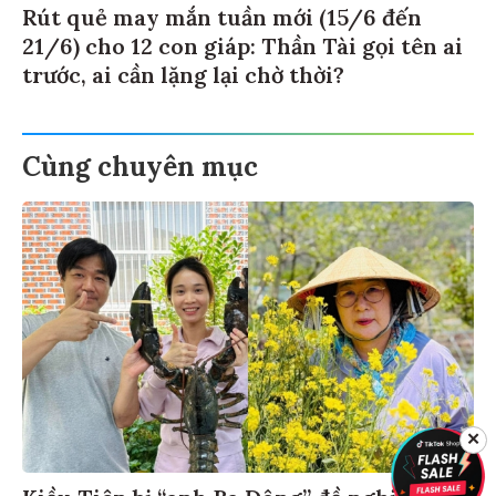
Rút quẻ may mắn tuần mới (15/6 đến
21/6) cho 12 con giáp: Thần Tài gọi tên ai
trước, ai cần lặng lại chờ thời?
Cùng chuyên mục
✕
Kiều Tiên bị “anh Ba Đông” đề nghị ly hôn