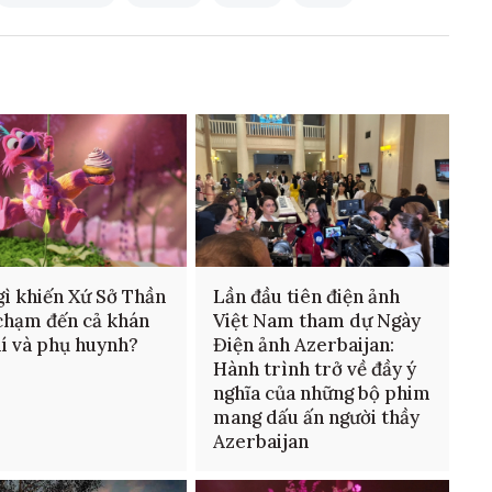
gì khiến Xứ Sở Thần
Lần đầu tiên điện ảnh
chạm đến cả khán
Việt Nam tham dự Ngày
hí và phụ huynh?
Điện ảnh Azerbaijan:
Hành trình trở về đầy ý
nghĩa của những bộ phim
mang dấu ấn người thầy
Azerbaijan