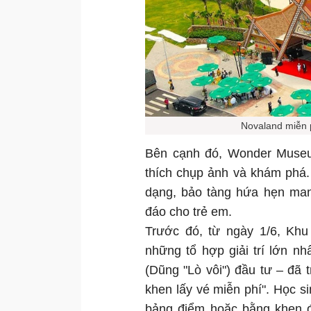
Novaland miễn p
Bên cạnh đó, Wonder Museum
thích chụp ảnh và khám phá. 
dạng, bảo tàng hứa hẹn man
đáo cho trẻ em.
Trước đó, từ ngày 1/6, Khu
những tổ hợp giải trí lớn 
(Dũng "Lò vôi") đầu tư – đã t
khen lấy vé miễn phí". Học si
bảng điểm hoặc bằng khen 