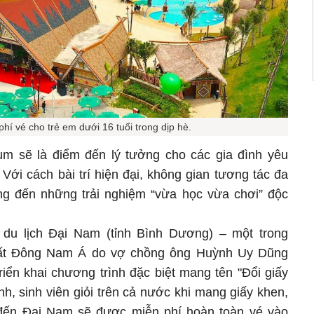
hí vé cho trẻ em dưới 16 tuổi trong dịp hè.
 sẽ là điểm đến lý tưởng cho các gia đình yêu
Với cách bài trí hiện đại, không gian tương tác đa
g đến những trải nghiệm “vừa học vừa chơi” độc
 du lịch Đại Nam (tỉnh Bình Dương) – một trong
nhất Đông Nam Á do vợ chồng ông Huỳnh Uy Dũng
riển khai chương trình đặc biệt mang tên "Đổi giấy
nh, sinh viên giỏi trên cả nước khi mang giấy khen,
đến Đại Nam sẽ được miễn phí hoàn toàn vé vào