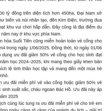
00 tỷ đồng trên diện tích hơn 450ha, Đại Nam sở
hư biển và núi nhân tạo, đền Kim Điện, trường đua
oạt khu vui chơi hấp dẫn. Đây cũng là địa điểm du
ều năm nay ở khu vực phía Nam.
ăn hóa Suối Tiên cũng miễn hoàn toàn vé cổng cho
m4 trong ngày 1/06/2025. Đồng thời, từ ngày 01/06
p dụng ưu đãi giảm 50% vé cổng cho học sinh đạt
c năm học 2024–2025, khi mang theo giấy khen bản
ích lệ tinh thần học tập và mang đến một mùa hè
 nhỏ.
 ưu đãi miễn phí vé vào cổng hoặc giảm 50% vé
ọc sinh xuất sắc, cháu ngoan Bác Hồ. Ưu đãi này áp
 năm 2025
ịch cùng lúc tung ra ưu đãi miễn phí vé cho trẻ em
ng ngày càng rõ ràng của ngành du lịch – giải trí