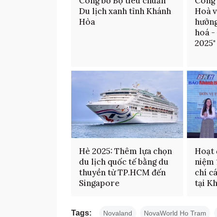
Công bố Bộ tiêu chuẩn
Công 
Du lịch xanh tỉnh Khánh
Hoà v
Hòa
hưởng
hoá -
2025"
Hè 2025: Thêm lựa chọn
Hoạt 
du lịch quốc tế bằng du
niệm 
thuyền từ TP.HCM đến
chí c
Singapore
tại K
Tags:
Novaland
NovaWorld Ho Tram