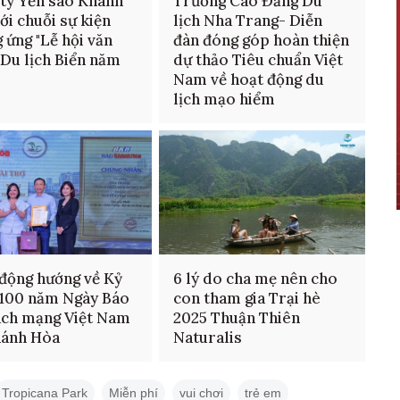
ty Yến sào Khánh
Trường Cao Đẳng Du
ới chuỗi sự kiện
lịch Nha Trang- Diễn
 ứng "Lễ hội văn
đàn đóng góp hoàn thiện
 Du lịch Biển năm
dự thảo Tiêu chuẩn Việt
Nam về hoạt động du
lịch mạo hiểm
động hướng về Kỷ
6 lý do cha mẹ nên cho
100 năm Ngày Báo
con tham gia Trại hè
ách mạng Việt Nam
2025 Thuận Thiên
hánh Hòa
Naturalis
Tropicana Park
Miễn phí
vui chơi
trẻ em