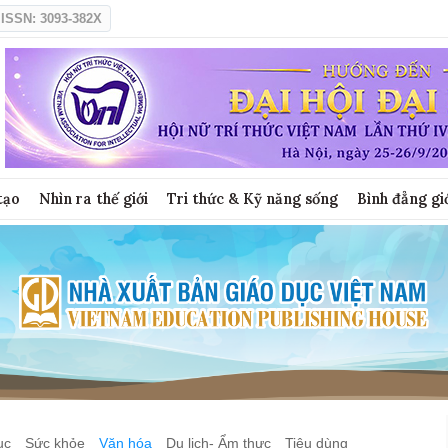
ISSN: 3093-382X
tạo
Nhìn ra thế giới
Tri thức & Kỹ năng sống
Bình đẳng gi
ục
Sức khỏe
Văn hóa
Du lịch- Ẩm thực
Tiêu dùng