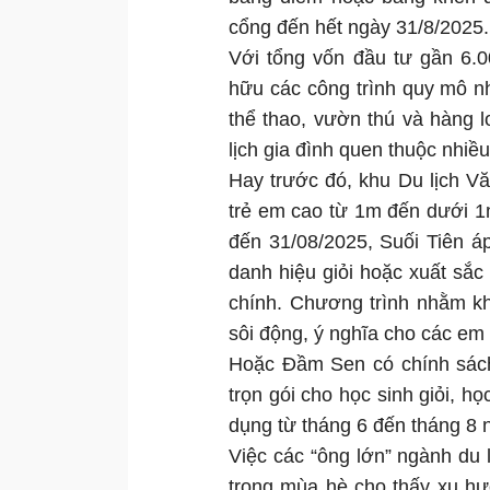
cổng đến hết ngày 31/8/2025.
Với tổng vốn đầu tư gần 6.0
hữu các công trình quy mô n
thể thao, vườn thú và hàng l
lịch gia đình quen thuộc nhi
Hay trước đó, khu Du lịch V
trẻ em cao từ 1m đến dưới 1
đến 31/08/2025, Suối Tiên á
danh hiệu giỏi hoặc xuất sắ
chính. Chương trình nhằm kh
sôi động, ý nghĩa cho các em
Hoặc Đầm Sen có chính sách
trọn gói cho học sinh giỏi, h
dụng từ tháng 6 đến tháng 8
Việc các “ông lớn” ngành du l
trong mùa hè cho thấy xu hướ