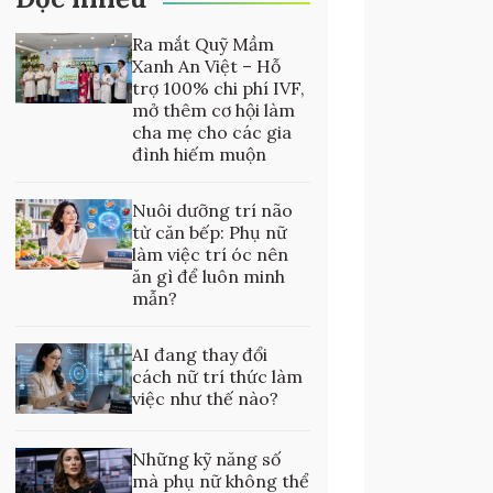
Ra mắt Quỹ Mầm
Xanh An Việt – Hỗ
trợ 100% chi phí IVF,
mở thêm cơ hội làm
cha mẹ cho các gia
đình hiếm muộn
Nuôi dưỡng trí não
từ căn bếp: Phụ nữ
làm việc trí óc nên
ăn gì để luôn minh
mẫn?
AI đang thay đổi
cách nữ trí thức làm
việc như thế nào?
Những kỹ năng số
mà phụ nữ không thể