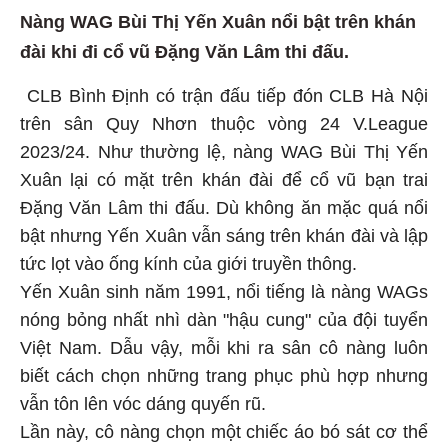
Nàng WAG Bùi Thị Yến Xuân nổi bật trên khán
đài khi đi cổ vũ Đặng Văn Lâm thi đấu.
CLB Bình Định có trận đấu tiếp đón CLB Hà Nội
trên sân Quy Nhơn thuộc vòng 24 V.League
2023/24. Như thường lệ, nàng WAG Bùi Thị Yến
Xuân lại có mặt trên khán đài để cổ vũ bạn trai
Đặng Văn Lâm thi đấu. Dù không ăn mặc quá nổi
bật nhưng Yến Xuân vẫn sáng trên khán đài và lập
tức lọt vào ống kính của giới truyền thông.
Yến Xuân sinh năm 1991, nổi tiếng là nàng WAGs
nóng bỏng nhất nhì dàn "hậu cung" của đội tuyển
Việt Nam. Dẫu vậy, mỗi khi ra sân cô nàng luôn
biết cách chọn những trang phục phù hợp nhưng
vẫn tôn lên vóc dáng quyến rũ.
Lần này, cô nàng chọn một chiếc áo bó sát cơ thể