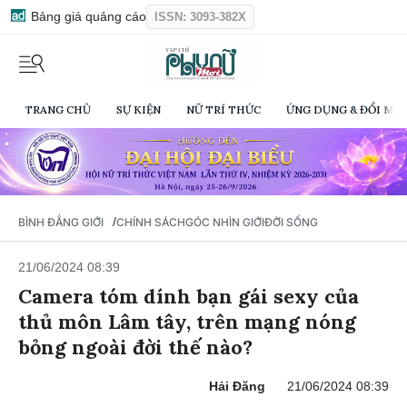
Bảng giá quảng cáo
ISSN: 3093-382X
TRANG CHỦ
SỰ KIỆN
NỮ TRÍ THỨC
ỨNG DỤNG & ĐỔI MỚI
/
BÌNH ĐẲNG GIỚI
CHÍNH SÁCH
GÓC NHÌN GIỚI
ĐỜI SỐNG
21/06/2024 08:39
Camera tóm dính bạn gái sexy của
thủ môn Lâm tây, trên mạng nóng
bỏng ngoài đời thế nào?
Hải Đăng
21/06/2024 08:39