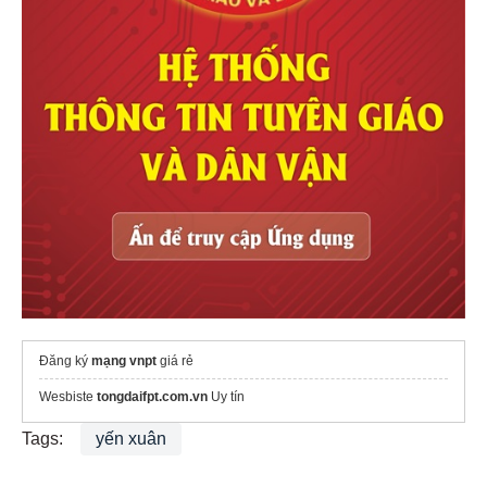
Đăng ký
mạng vnpt
giá rẻ
Wesbiste
tongdaifpt.com.vn
Uy tín
Tags:
yến xuân