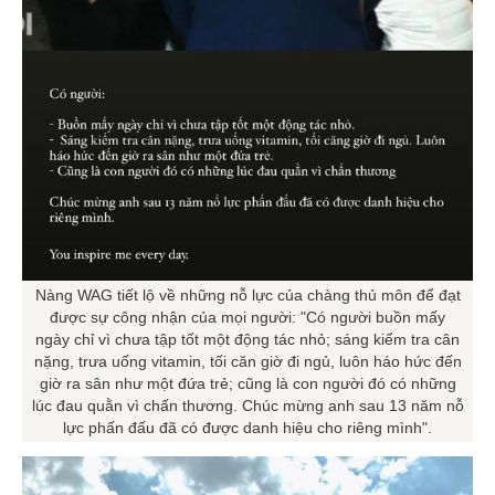
Nàng WAG tiết lộ về những nỗ lực của chàng thủ môn để đạt
được sự công nhận của mọi người: "Có người buồn mấy
ngày chỉ vì chưa tập tốt một động tác nhỏ; sáng kiểm tra cân
nặng, trưa uống vitamin, tối căn giờ đi ngủ, luôn háo hức đến
giờ ra sân như một đứa trẻ; cũng là con người đó có những
lúc đau quằn vì chấn thương. Chúc mừng anh sau 13 năm nỗ
lực phấn đấu đã có được danh hiệu cho riêng mình".