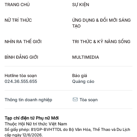
TRANG CHỦ
SỰ KIỆN
NỮ TRÍ THỨC
ỨNG DỤNG & ĐỔI MỚI SÁNG
TẠO
NHÌN RA THẾ GIỚI
TRI THỨC & KỸ NĂNG SỐNG
BÌNH ĐẲNG GIỚI
MULTIMEDIA
Hotline tòa soạn
Báo giá
024.36.555.655
Quảng cáo
Thông tin doanh nghiệp
Tòa soạn
Tạp chí điện tử Phụ nữ Mới
Thuộc Hội Nữ trí thức Việt Nam
Số giấy phép: 81/GP-BVHTTDL do Bộ Văn Hóa, Thể Thao và Du Lịch
cấp ngày 12/6/2026.