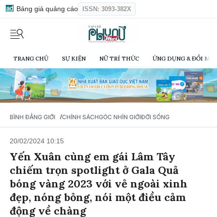
Bảng giá quảng cáo
ISSN: 3093-382X
TRANG CHỦ
SỰ KIỆN
NỮ TRÍ THỨC
ỨNG DỤNG & ĐỔI MỚI
/
BÌNH ĐẲNG GIỚI
CHÍNH SÁCH
GÓC NHÌN GIỚI
ĐỜI SỐNG
20/02/2024 10:15
Yến Xuân cùng em gái Lâm Tây
chiếm trọn spotlight ở Gala Quả
bóng vàng 2023 với vẻ ngoài xinh
đẹp, nóng bỏng, nói một điều cảm
động về chàng