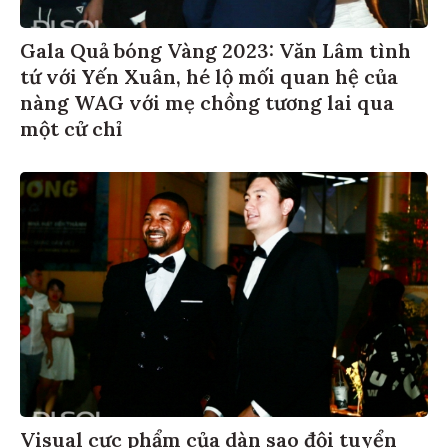
Gala Quả bóng Vàng 2023: Văn Lâm tình
tứ với Yến Xuân, hé lộ mối quan hệ của
nàng WAG với mẹ chồng tương lai qua
một cử chỉ
Visual cực phẩm của dàn sao đội tuyển