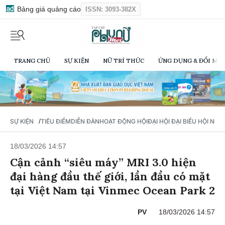
Bảng giá quảng cáo
ISSN: 3093-382X
TRANG CHỦ
SỰ KIỆN
NỮ TRÍ THỨC
ỨNG DỤNG & ĐỔI MỚI
/
SỰ KIỆN
TIÊU ĐIỂM
DIỄN ĐÀN
HOẠT ĐỘNG HỘI
ĐẠI HỘI ĐẠI BIỂU HỘI NỮ 
18/03/2026 14:57
Cận cảnh “siêu máy” MRI 3.0 hiện
đại hàng đầu thế giới, lần đầu có mặt
tại Việt Nam tại Vinmec Ocean Park 2
PV
18/03/2026 14:57