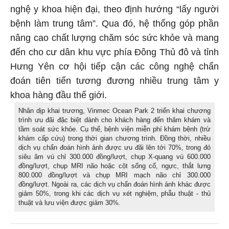
nghệ y khoa hiện đại, theo định hướng “lấy người
bệnh làm trung tâm”. Qua đó, hệ thống góp phần
nâng cao chất lượng chăm sóc sức khỏe và mang
đến cho cư dân khu vực phía Đông Thủ đô và tỉnh
Hưng Yên cơ hội tiếp cận các công nghệ chẩn
đoán tiên tiến tương đương nhiều trung tâm y
khoa hàng đầu thế giới.
Nhân dịp khai trương, Vinmec Ocean Park 2 triển khai chương
trình ưu đãi đặc biệt dành cho khách hàng đến thăm khám và
tầm soát sức khỏe. Cụ thể, bệnh viện miễn phí khám bệnh (trừ
khám cấp cứu) trong thời gian chương trình. Đồng thời, nhiều
dịch vụ chẩn đoán hình ảnh được ưu đãi lên tới 70%, trong đó
siêu âm vú chỉ 300.000 đồng/lượt, chụp X-quang vú 600.000
đồng/lượt, chụp MRI não hoặc cột sống cổ, ngực, thắt lưng
800.000 đồng/lượt và chụp MRI mạch não chỉ 300.000
đồng/lượt. Ngoài ra, các dịch vụ chẩn đoán hình ảnh khác được
giảm 50%, trong khi các dịch vụ xét nghiệm, phẫu thuật - thủ
thuật và lưu viện được giảm 30%.