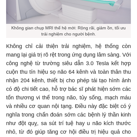
Không gian chụp MRI thế hệ mới: Rộng rãi, giảm ồn, tối ưu
trải nghiệm cho người bệnh.
Không chỉ cải thiện trải nghiệm, hệ thống còn
mang lại giá trị rõ rệt trong ứng dụng lâm sàng. Với
công nghệ từ trường siêu dẫn 3.0 Tesla kết hợp
cuộn thu tín hiệu sọ não 64 kênh và toàn thân thu
nhận 204 kênh, thiết bị cho phép tái tạo hình ảnh
có độ chi tiết cao, hỗ trợ bác sĩ phát hiện sớm các
tổn thương vi thể trong não, tủy sống, mạch máu
và nhiều cơ quan nội tạng. Điều này đặc biệt có ý
nghĩa trong chẩn đoán sớm các bệnh lý thần kinh
như đột quỵ, sa sút trí tuệ hay u não kích thước
nhỏ, từ đó giúp tăng cơ hội điều trị hiệu quả cho