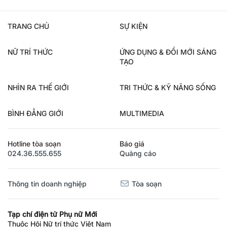
TRANG CHỦ
SỰ KIỆN
NỮ TRÍ THỨC
ỨNG DỤNG & ĐỔI MỚI SÁNG
TẠO
NHÌN RA THẾ GIỚI
TRI THỨC & KỸ NĂNG SỐNG
BÌNH ĐẲNG GIỚI
MULTIMEDIA
Hotline tòa soạn
Báo giá
024.36.555.655
Quảng cáo
Thông tin doanh nghiệp
Tòa soạn
Tạp chí điện tử Phụ nữ Mới
Thuộc Hội Nữ trí thức Việt Nam