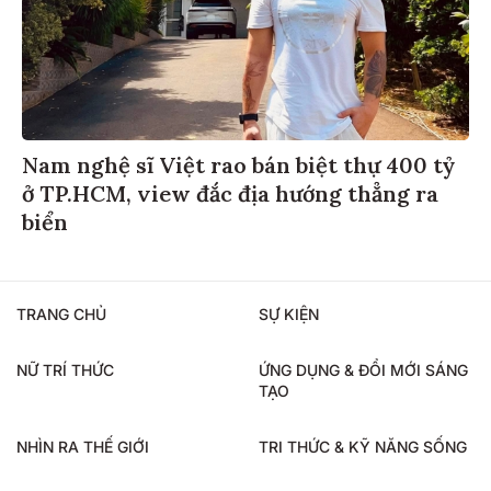
Nam nghệ sĩ Việt rao bán biệt thự 400 tỷ
ở TP.HCM, view đắc địa hướng thẳng ra
biển
TRANG CHỦ
SỰ KIỆN
NỮ TRÍ THỨC
ỨNG DỤNG & ĐỔI MỚI SÁNG
TẠO
NHÌN RA THẾ GIỚI
TRI THỨC & KỸ NĂNG SỐNG