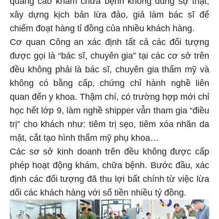
quảng cáo khám chữa bệnh không đúng sự thật;
xây dựng kịch bản lừa đảo, giả làm bác sĩ để
chiếm đoạt hàng tỉ đồng của nhiều khách hàng.
Cơ quan Công an xác định tất cả các đối tượng
được gọi là “bác sĩ, chuyên gia” tại các cơ sở trên
đều không phải là bác sĩ, chuyên gia thẩm mỹ và
không có bằng cấp, chứng chỉ hành nghề liên
quan đến y khoa. Thậm chí, có trường hợp mới chỉ
học hết lớp 9, làm nghề shipper vẫn tham gia “điều
trị” cho khách như: tiêm trị sẹo, tiêm xóa nhăn da
mặt, cắt tạo hình thẩm mỹ phụ khoa…
Các sơ sở kinh doanh trên đều không được cấp
phép hoạt động khám, chữa bệnh. Bước đầu, xác
định các đối tượng đã thu lợi bất chính từ việc lừa
dối các khách hàng với số tiền nhiều tỷ đồng.