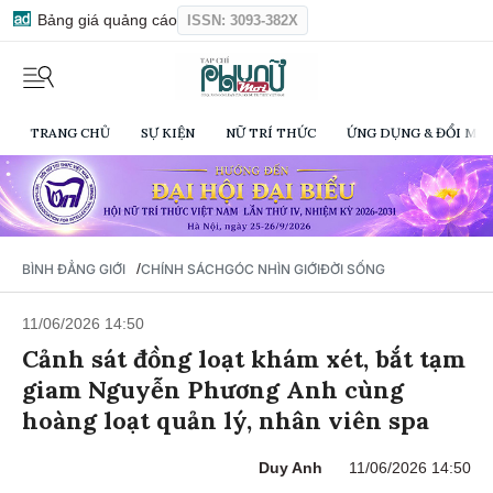
Bảng giá quảng cáo
ISSN: 3093-382X
TRANG CHỦ
SỰ KIỆN
NỮ TRÍ THỨC
ỨNG DỤNG & ĐỔI MỚI
/
BÌNH ĐẲNG GIỚI
CHÍNH SÁCH
GÓC NHÌN GIỚI
ĐỜI SỐNG
11/06/2026 14:50
Cảnh sát đồng loạt khám xét, bắt tạm
giam Nguyễn Phương Anh cùng
hoàng loạt quản lý, nhân viên spa
Duy Anh
11/06/2026 14:50