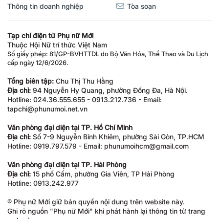
Thông tin doanh nghiệp
Tòa soạn
Tạp chí điện tử Phụ nữ Mới
Thuộc Hội Nữ trí thức Việt Nam
Số giấy phép: 81/GP-BVHTTDL do Bộ Văn Hóa, Thể Thao và Du Lịch
cấp ngày 12/6/2026.
Tổng biên tập:
Chu Thị Thu Hằng
Địa chỉ:
94 Nguyễn Hy Quang, phường Đống Đa, Hà Nội.
Hotline: 024.36.555.655 - 0913.212.736 - Email:
tapchi@phunumoi.net.vn
Văn phòng đại diện tại TP. Hồ Chí Minh
Địa chỉ:
Số 7-9 Nguyễn Bỉnh Khiêm, phường Sài Gòn, TP.HCM
Hotline: 0919.797.579 - Email: phunumoihcm@gmail.com
Văn phòng đại diện tại TP. Hải Phòng
Địa chỉ:
15 phố Cấm, phường Gia Viên, TP Hải Phòng
Hotline: 0913.242.977
® Phụ nữ Mới giữ bản quyền nội dung trên website này.
Ghi rõ nguồn "Phụ nữ Mới" khi phát hành lại thông tin từ trang
web này.