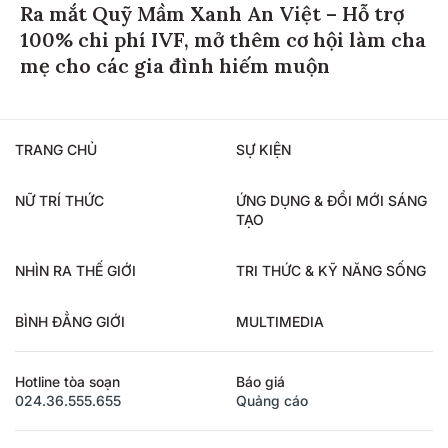
Ra mắt Quỹ Mầm Xanh An Việt – Hỗ trợ
100% chi phí IVF, mở thêm cơ hội làm cha
mẹ cho các gia đình hiếm muộn
TRANG CHỦ
SỰ KIỆN
NỮ TRÍ THỨC
ỨNG DỤNG & ĐỔI MỚI SÁNG
TẠO
NHÌN RA THẾ GIỚI
TRI THỨC & KỸ NĂNG SỐNG
BÌNH ĐẲNG GIỚI
MULTIMEDIA
Hotline tòa soạn
Báo giá
024.36.555.655
Quảng cáo