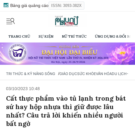
Bảng giá quảng cáo
ISSN: 3093-382X
TRANG CHỦ
SỰ KIỆN
NỮ TRÍ THỨC
ỨNG DỤNG & ĐỔI MỚI
/
TRI THỨC & KỸ NĂNG SỐNG
GIÁO DỤC
SỨC KHỎE
VĂN HÓA
DU LỊCH- Ẩ
03/10/2023 10:48
Cất thực phẩm vào tủ lạnh trong bát
sứ hay hộp nhựa thì giữ được lâu
nhất? Câu trả lời khiến nhiều người
bất ngờ