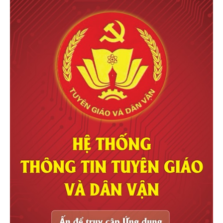
Điện Tử Điện Lạnh Quang Tiến
Sửa tủ lạnh tại Hà Nội
Uy Tín, Giá
Rẻ
Địa chỉ
sửa tủ lạnh tại Thanh Xuân
15 phút có mặt
dịch vụ
sửa máy giặt
thosuadienlanhbachkhoa uy tín giá rẻ