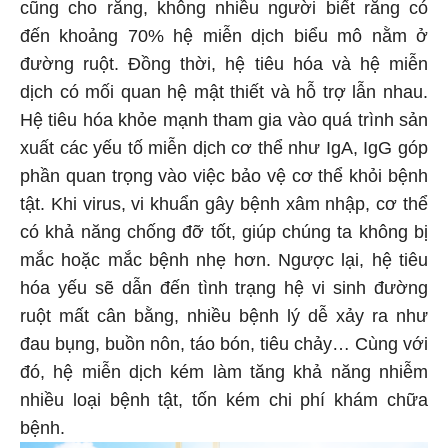
cũng cho rằng, không nhiều người biết rằng có
đến khoảng 70% hệ miễn dịch biểu mô nằm ở
đường ruột. Đồng thời, hệ tiêu hóa và hệ miễn
dịch có mối quan hệ mật thiết và hỗ trợ lẫn nhau.
Hệ tiêu hóa khỏe mạnh tham gia vào quá trình sản
xuất các yếu tố miễn dịch cơ thể như IgA, IgG góp
phần quan trọng vào việc bảo vệ cơ thể khỏi bệnh
tật. Khi virus, vi khuẩn gây bệnh xâm nhập, cơ thể
có khả năng chống đỡ tốt, giúp chúng ta không bị
mắc hoặc mắc bệnh nhẹ hơn. Ngược lại, hệ tiêu
hóa yếu sẽ dẫn đến tình trạng hệ vi sinh đường
ruột mất cân bằng, nhiều bệnh lý dễ xảy ra như
đau bụng, buồn nôn, táo bón, tiêu chảy… Cùng với
đó, hệ miễn dịch kém làm tăng khả năng nhiễm
nhiều loại bệnh tật, tốn kém chi phí khám chữa
bệnh.