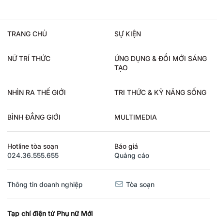
TRANG CHỦ
SỰ KIỆN
NỮ TRÍ THỨC
ỨNG DỤNG & ĐỔI MỚI SÁNG
TẠO
NHÌN RA THẾ GIỚI
TRI THỨC & KỸ NĂNG SỐNG
BÌNH ĐẲNG GIỚI
MULTIMEDIA
Hotline tòa soạn
Báo giá
024.36.555.655
Quảng cáo
Thông tin doanh nghiệp
Tòa soạn
Tạp chí điện tử Phụ nữ Mới