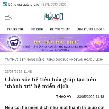
Bảng giá quảng cáo
ISSN: 3093-382X
TRANG CHỦ
SỰ KIỆN
NỮ TRÍ THỨC
ỨNG DỤNG & ĐỔI MỚI
/
TRI THỨC & KỸ NĂNG SỐNG
GIÁO DỤC
SỨC KHỎE
VĂN HÓA
DU LỊCH- Ẩ
23/05/2022 11:48
Chăm sóc hệ tiêu hóa giúp tạo nên
"thành trì" hệ miễn dịch
THẢO VY
23/05/2022 11:48
Nếu coi hệ miễn dịch như một thành trì giúp cơ