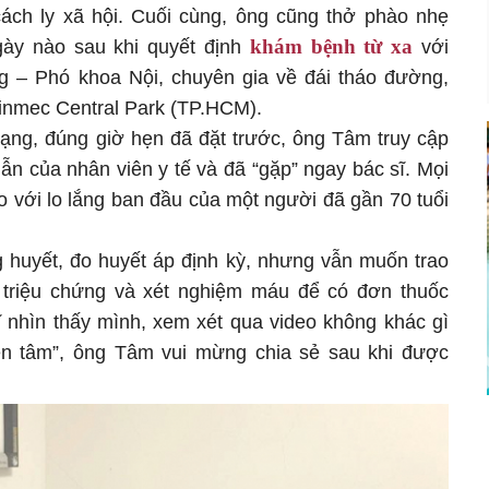
ách ly xã hội. Cuối cùng, ông cũng thở phào nhẹ
khám bệnh từ xa
ày nào sau khi quyết định
với
 – Phó khoa Nội, chuyên gia về đái tháo đường,
inmec Central Park (TP.HCM).
mạng, đúng giờ hẹn đã đặt trước, ông Tâm truy cập
n của nhân viên y tế và đã “gặp” ngay bác sĩ. Mọi
o với lo lắng ban đầu của một người đã gần 70 tuổi
g huyết, đo huyết áp định kỳ, nhưng vẫn muốn trao
c triệu chứng và xét nghiệm máu để có đơn thuốc
sĩ nhìn thấy mình, xem xét qua video không khác gì
yên tâm”, ông Tâm vui mừng chia sẻ sau khi được