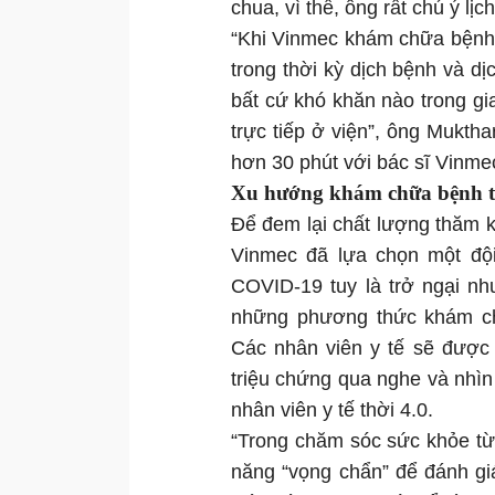
chua, vì thế, ông rất chú ý lịc
“Khi Vinmec khám chữa bệnh t
trong thời kỳ dịch bệnh và d
bất cứ khó khăn nào trong gi
trực tiếp ở viện”, ông Mukth
hơn 30 phút với bác sĩ Vinme
Xu hướng khám chữa bệnh th
Để đem lại chất lượng thăm kh
Vinmec đã lựa chọn một đội
COVID-19 tuy là trở ngại n
những phương thức khám ch
Các nhân viên y tế sẽ được 
triệu chứng qua nghe và nhìn
nhân viên y tế thời 4.0.
“Trong chăm sóc sức khỏe từ 
năng “vọng chẩn” để đánh gi