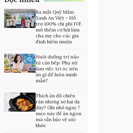
Ra mắt Quỹ Mầm
Xanh An Việt – Hỗ
trợ 100% chi phí IVF,
mở thêm cơ hội làm
cha mẹ cho các gia
đình hiếm muộn
Nuôi dưỡng trí não
từ căn bếp: Phụ nữ
làm việc trí óc nên
ăn gì để luôn minh
mẫn?
Thích ăn đồ chiên
rán nhưng sợ hại dạ
dày? Ghi nhớ ngay 7
mẹo này để ăn ngon
mà vẫn bảo vệ sức
khỏe