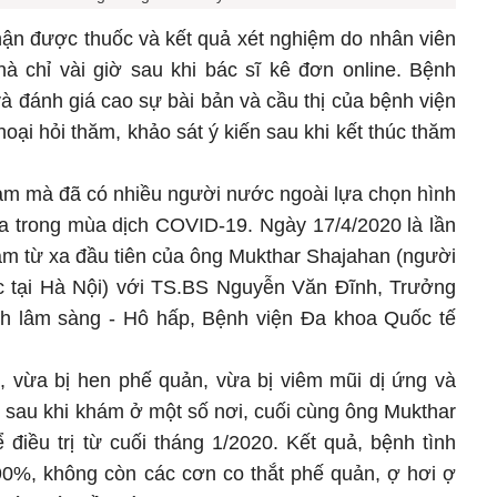
ận được thuốc và kết quả xét nghiệm do nhân viên
hà chỉ vài giờ sau khi bác sĩ kê đơn online. Bệnh
à đánh giá cao sự bài bản và cầu thị của bệnh viện
oại hỏi thăm, khảo sát ý kiến sau khi kết thúc thăm
am mà đã có nhiều người nước ngoài lựa chọn hình
a trong mùa dịch COVID-19. Ngày 17/4/2020 là lần
ám từ xa đầu tiên của ông Mukthar Shajahan (người
c tại Hà Nội) với TS.BS Nguyễn Văn Đĩnh, Trưởng
h lâm sàng - Hô hấp, Bệnh viện Đa khoa Quốc tế
p, vừa bị hen phế quản, vừa bị viêm mũi dị ứng và
 sau khi khám ở một số nơi, cuối cùng ông Mukthar
điều trị từ cuối tháng 1/2020. Kết quả, bệnh tình
90%, không còn các cơn co thắt phế quản, ợ hơi ợ