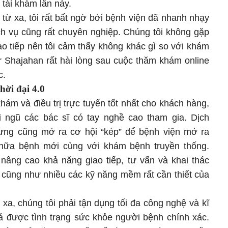
h tái khám lần này.
ừ xa, tôi rất bất ngờ bởi bệnh viện đã nhanh nhạy
ịch vụ cũng rất chuyên nghiệp. Chúng tôi không gặp
ao tiếp nên tôi cảm thấy không khác gì so với khám
ar Shajahan rất hài lòng sau cuộc thăm khám online
c.
ời đại 4.0
ám và điều trị trực tuyến tốt nhất cho khách hàng,
 ngũ các bác sĩ có tay nghề cao tham gia. Dịch
hưng cũng mở ra cơ hội “kép” để bệnh viện mở ra
ữa bệnh mới cùng với khám bệnh truyền thống.
nâng cao khả năng giao tiếp, tư vấn và khai thác
 cũng như nhiều các kỹ năng mềm rất cần thiết của
xa, chúng tôi phải tận dụng tối đa công nghệ và kĩ
á được tình trạng sức khỏe người bệnh chính xác.