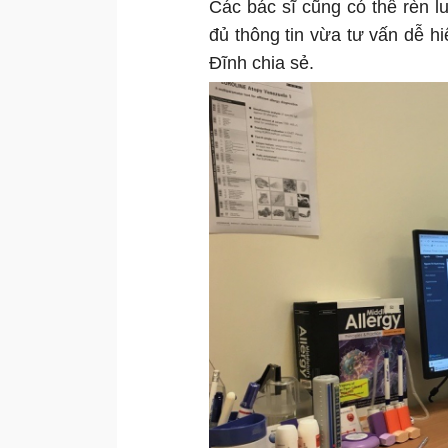
Các bác sĩ cũng có thể rèn l
đủ thông tin vừa tư vấn dễ hi
Đĩnh chia sẻ.