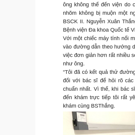
ông không thể đến viện do c
nhõm không bị muộn một ng
BSCK II. Nguyễn Xuân Thắng
Bệnh viện Đa khoa Quốc tế V
Với một chiếc máy tính nối 
vào đường dẫn theo hướng dẫ
việc đơn giản hơn rất nhiều s
như ông.
“Tôi đã có kết quả thử đườn
đổi với bác sĩ để hỏi rõ cá
chuẩn nhất. Vì thế, khi bác 
đến khám trực tiếp tôi rất 
khám cùng BSThắng.