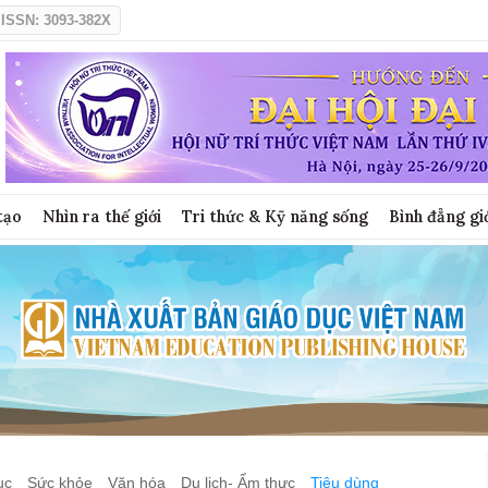
ISSN: 3093-382X
tạo
Nhìn ra thế giới
Tri thức & Kỹ năng sống
Bình đẳng gi
ục
Sức khỏe
Văn hóa
Du lịch- Ẩm thực
Tiêu dùng