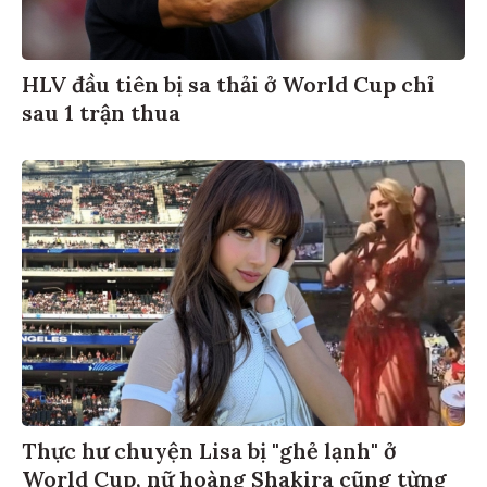
HLV đầu tiên bị sa thải ở World Cup chỉ
sau 1 trận thua
Thực hư chuyện Lisa bị "ghẻ lạnh" ở
World Cup, nữ hoàng Shakira cũng từng