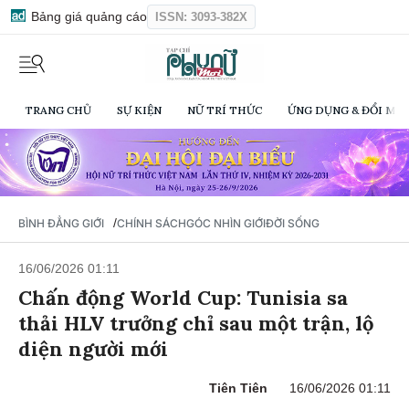
Bảng giá quảng cáo
ISSN: 3093-382X
TRANG CHỦ
SỰ KIỆN
NỮ TRÍ THỨC
ỨNG DỤNG & ĐỔI MỚI
/
BÌNH ĐẲNG GIỚI
CHÍNH SÁCH
GÓC NHÌN GIỚI
ĐỜI SỐNG
16/06/2026 01:11
Chấn động World Cup: Tunisia sa
thải HLV trưởng chỉ sau một trận, lộ
diện người mới
Tiên Tiên
16/06/2026 01:11