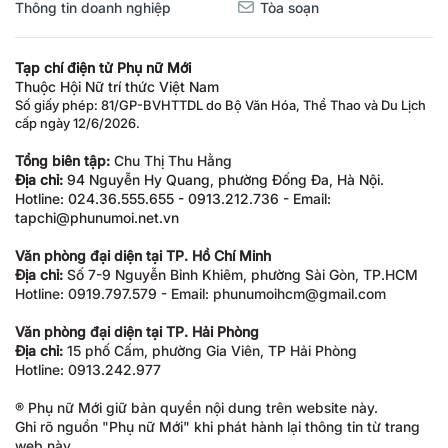
Thông tin doanh nghiệp
Tòa soạn
Tạp chí điện tử Phụ nữ Mới
Thuộc Hội Nữ trí thức Việt Nam
Số giấy phép: 81/GP-BVHTTDL do Bộ Văn Hóa, Thể Thao và Du Lịch
cấp ngày 12/6/2026.
Tổng biên tập:
Chu Thị Thu Hằng
Địa chỉ:
94 Nguyễn Hy Quang, phường Đống Đa, Hà Nội.
Hotline: 024.36.555.655 - 0913.212.736 - Email:
tapchi@phunumoi.net.vn
Văn phòng đại diện tại TP. Hồ Chí Minh
Địa chỉ:
Số 7-9 Nguyễn Bỉnh Khiêm, phường Sài Gòn, TP.HCM
Hotline: 0919.797.579 - Email: phunumoihcm@gmail.com
Văn phòng đại diện tại TP. Hải Phòng
Địa chỉ:
15 phố Cấm, phường Gia Viên, TP Hải Phòng
Hotline: 0913.242.977
® Phụ nữ Mới giữ bản quyền nội dung trên website này.
Ghi rõ nguồn "Phụ nữ Mới" khi phát hành lại thông tin từ trang
web này.