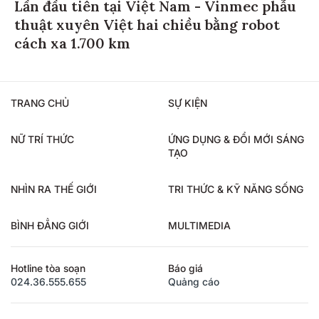
Lần đầu tiên tại Việt Nam - Vinmec phẫu
thuật xuyên Việt hai chiều bằng robot
cách xa 1.700 km
TRANG CHỦ
SỰ KIỆN
NỮ TRÍ THỨC
ỨNG DỤNG & ĐỔI MỚI SÁNG
TẠO
NHÌN RA THẾ GIỚI
TRI THỨC & KỸ NĂNG SỐNG
BÌNH ĐẲNG GIỚI
MULTIMEDIA
Hotline tòa soạn
Báo giá
024.36.555.655
Quảng cáo