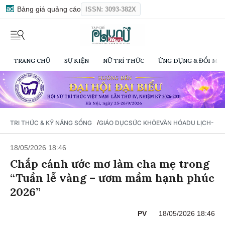
Bảng giá quảng cáo
ISSN: 3093-382X
TRANG CHỦ
SỰ KIỆN
NỮ TRÍ THỨC
ỨNG DỤNG & ĐỔI MỚI
/
TRI THỨC & KỸ NĂNG SỐNG
GIÁO DỤC
SỨC KHỎE
VĂN HÓA
DU LỊCH- Ẩ
18/05/2026 18:46
Chắp cánh ước mơ làm cha mẹ trong
“Tuần lễ vàng – ươm mầm hạnh phúc
2026”
PV
18/05/2026 18:46