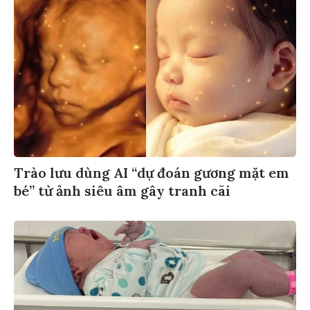
Trào lưu dùng AI “dự đoán gương mặt em
bé” từ ảnh siêu âm gây tranh cãi