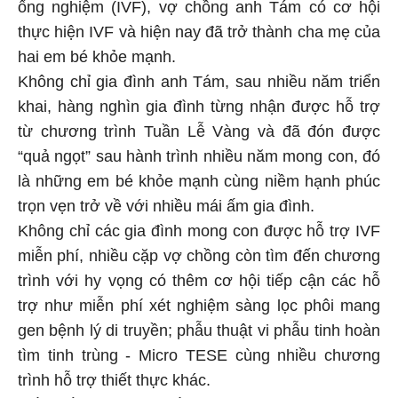
ống nghiệm (IVF), vợ chồng anh Tám có cơ hội
thực hiện IVF và hiện nay đã trở thành cha mẹ của
hai em bé khỏe mạnh.
Không chỉ gia đình anh Tám, sau nhiều năm triển
khai, hàng nghìn gia đình từng nhận được hỗ trợ
từ chương trình Tuần Lễ Vàng và đã đón được
“quả ngọt” sau hành trình nhiều năm mong con, đó
là những em bé khỏe mạnh cùng niềm hạnh phúc
trọn vẹn trở về với nhiều mái ấm gia đình.
Không chỉ các gia đình mong con được hỗ trợ IVF
miễn phí, nhiều cặp vợ chồng còn tìm đến chương
trình với hy vọng có thêm cơ hội tiếp cận các hỗ
trợ như miễn phí xét nghiệm sàng lọc phôi mang
gen bệnh lý di truyền; phẫu thuật vi phẫu tinh hoàn
tìm tinh trùng - Micro TESE cùng nhiều chương
trình hỗ trợ thiết thực khác.