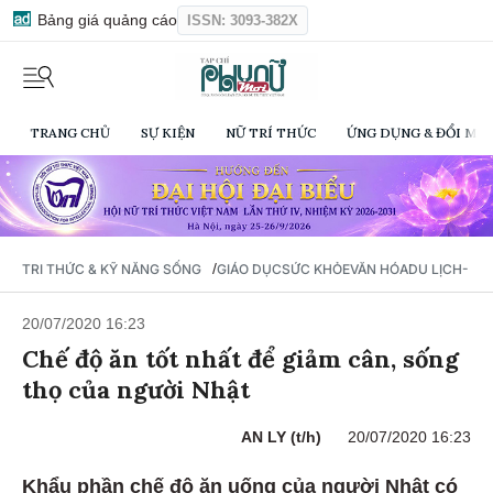
Bảng giá quảng cáo
ISSN: 3093-382X
TRANG CHỦ
SỰ KIỆN
NỮ TRÍ THỨC
ỨNG DỤNG & ĐỔI MỚI
/
TRI THỨC & KỸ NĂNG SỐNG
GIÁO DỤC
SỨC KHỎE
VĂN HÓA
DU LỊCH- Ẩ
20/07/2020 16:23
Chế độ ăn tốt nhất để giảm cân, sống
thọ của người Nhật
AN LY (t/h)
20/07/2020 16:23
Khẩu phần chế độ ăn uống của người Nhật có