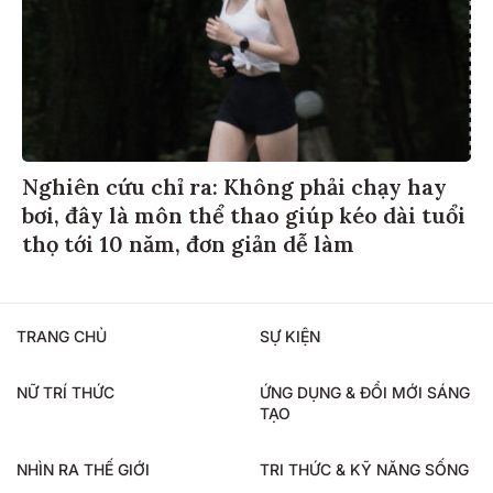
Nghiên cứu chỉ ra: Không phải chạy hay
bơi, đây là môn thể thao giúp kéo dài tuổi
thọ tới 10 năm, đơn giản dễ làm
TRANG CHỦ
SỰ KIỆN
NỮ TRÍ THỨC
ỨNG DỤNG & ĐỔI MỚI SÁNG
TẠO
NHÌN RA THẾ GIỚI
TRI THỨC & KỸ NĂNG SỐNG