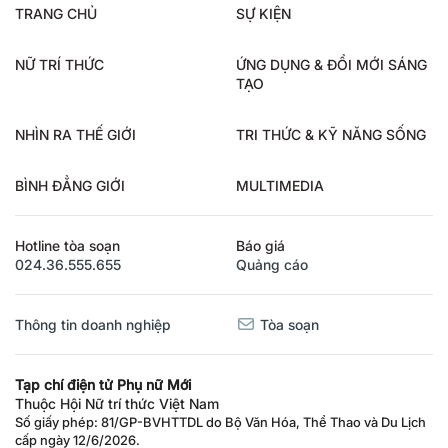
TRANG CHỦ
SỰ KIỆN
NỮ TRÍ THỨC
ỨNG DỤNG & ĐỔI MỚI SÁNG
TẠO
NHÌN RA THẾ GIỚI
TRI THỨC & KỸ NĂNG SỐNG
BÌNH ĐẲNG GIỚI
MULTIMEDIA
Hotline tòa soạn
Báo giá
024.36.555.655
Quảng cáo
Thông tin doanh nghiệp
Tòa soạn
Tạp chí điện tử Phụ nữ Mới
Thuộc Hội Nữ trí thức Việt Nam
Số giấy phép: 81/GP-BVHTTDL do Bộ Văn Hóa, Thể Thao và Du Lịch
cấp ngày 12/6/2026.