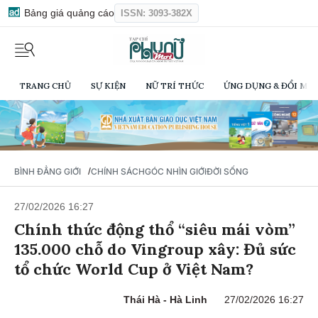
Bảng giá quảng cáo
ISSN: 3093-382X
TRANG CHỦ
SỰ KIỆN
NỮ TRÍ THỨC
ỨNG DỤNG & ĐỔI MỚI
/
BÌNH ĐẲNG GIỚI
CHÍNH SÁCH
GÓC NHÌN GIỚI
ĐỜI SỐNG
27/02/2026 16:27
Chính thức động thổ “siêu mái vòm”
135.000 chỗ do Vingroup xây: Đủ sức
tổ chức World Cup ở Việt Nam?
Thái Hà - Hà Linh
27/02/2026 16:27