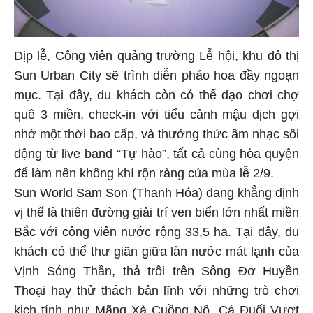
Dịp lễ, Công viên quảng trường Lễ hội, khu đô thị
Sun Urban City sẽ trình diễn pháo hoa đầy ngoạn
mục. Tại đây, du khách còn có thể dạo chơi chợ
quê 3 miền, check-in với tiểu cảnh mậu dịch gợi
nhớ một thời bao cấp, và thưởng thức âm nhạc sôi
động từ live band “Tự hào”, tất cả cùng hòa quyện
để làm nên không khí rộn ràng của mùa lễ 2/9.
Sun World Sam Son (Thanh Hóa) đang khẳng định
vị thế là thiên đường giải trí ven biển lớn nhất miền
Bắc với công viên nước rộng 33,5 ha. Tại đây, du
khách có thể thư giãn giữa làn nước mát lạnh của
Vịnh Sóng Thần, thả trôi trên Sông Đơ Huyền
Thoại hay thử thách bản lĩnh với những trò chơi
kịch tính như Mãng Xà Cuồng Nộ, Cá Đuối Vượt