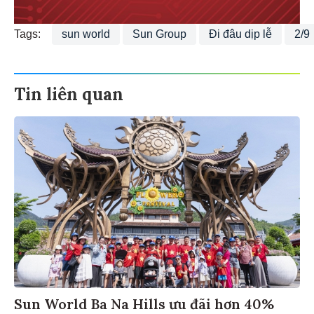
Tags:
sun world
Sun Group
Đi đâu dịp lễ
2/9
Tin liên quan
Sun World Ba Na Hills ưu đãi hơn 40%