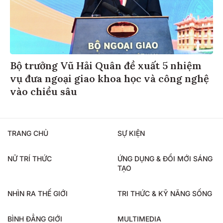
Bộ trưởng Vũ Hải Quân đề xuất 5 nhiệm
vụ đưa ngoại giao khoa học và công nghệ
vào chiều sâu
TRANG CHỦ
SỰ KIỆN
NỮ TRÍ THỨC
ỨNG DỤNG & ĐỔI MỚI SÁNG
TẠO
NHÌN RA THẾ GIỚI
TRI THỨC & KỸ NĂNG SỐNG
BÌNH ĐẲNG GIỚI
MULTIMEDIA