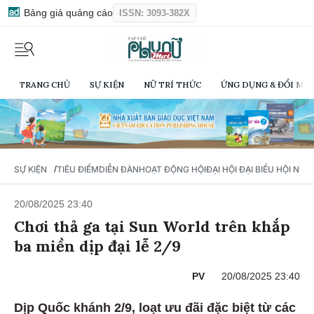
Bảng giá quảng cáo
ISSN: 3093-382X
TRANG CHỦ
SỰ KIỆN
NỮ TRÍ THỨC
ỨNG DỤNG & ĐỔI MỚI
/
SỰ KIỆN
TIÊU ĐIỂM
DIỄN ĐÀN
HOẠT ĐỘNG HỘI
ĐẠI HỘI ĐẠI BIỂU HỘI NỮ 
20/08/2025 23:40
Chơi thả ga tại Sun World trên khắp
ba miền dịp đại lễ 2/9
PV
20/08/2025 23:40
Dịp Quốc khánh 2/9, loạt ưu đãi đặc biệt từ các