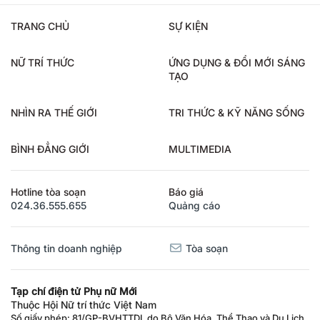
TRANG CHỦ
SỰ KIỆN
NỮ TRÍ THỨC
ỨNG DỤNG & ĐỔI MỚI SÁNG
TẠO
NHÌN RA THẾ GIỚI
TRI THỨC & KỸ NĂNG SỐNG
BÌNH ĐẲNG GIỚI
MULTIMEDIA
Hotline tòa soạn
Báo giá
024.36.555.655
Quảng cáo
Thông tin doanh nghiệp
Tòa soạn
Tạp chí điện tử Phụ nữ Mới
Thuộc Hội Nữ trí thức Việt Nam
Số giấy phép: 81/GP-BVHTTDL do Bộ Văn Hóa, Thể Thao và Du Lịch