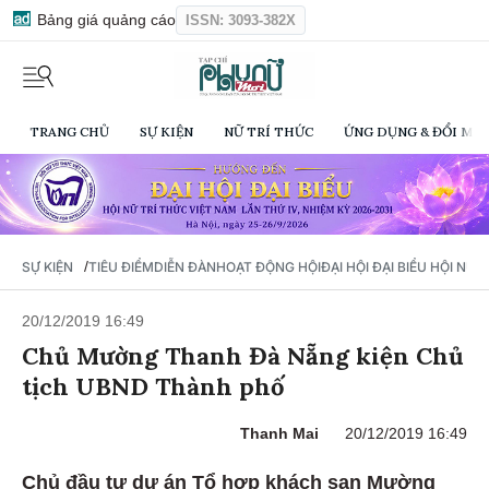
Bảng giá quảng cáo
ISSN: 3093-382X
TRANG CHỦ
SỰ KIỆN
NỮ TRÍ THỨC
ỨNG DỤNG & ĐỔI MỚI
/
SỰ KIỆN
TIÊU ĐIỂM
DIỄN ĐÀN
HOẠT ĐỘNG HỘI
ĐẠI HỘI ĐẠI BIỂU HỘI NỮ 
20/12/2019 16:49
Chủ Mường Thanh Đà Nẵng kiện Chủ
tịch UBND Thành phố
Thanh Mai
20/12/2019 16:49
Chủ đầu tư dự án Tổ hợp khách sạn Mường