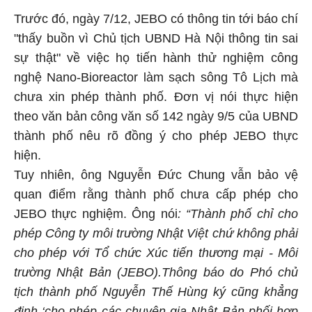
Trước đó, ngày 7/12, JEBO có thông tin tới báo chí
"thấy buồn vì Chủ tịch UBND Hà Nội thông tin sai
sự thật" về việc họ tiến hành thử nghiệm công
nghệ Nano-Bioreactor làm sạch sông Tô Lịch mà
chưa xin phép thành phố. Đơn vị nói thực hiện
theo văn bản công văn số 142 ngày 9/5 của UBND
thành phố nêu rõ đồng ý cho phép JEBO thực
hiện.
Tuy nhiên, ông Nguyễn Đức Chung vẫn bảo vệ
quan điểm rằng thành phố chưa cấp phép cho
JEBO thực nghiệm. Ông nói
: “Thành phố chỉ cho
phép Công ty môi trường Nhật Việt chứ không phải
cho phép với Tổ chức Xúc tiến thương mại - Môi
trường Nhật Bản (JEBO).Thông báo do Phó chủ
tịch thành phố Nguyễn Thế Hùng ký cũng khẳng
định ‘cho phép các chuyên gia Nhật Bản phối hợp