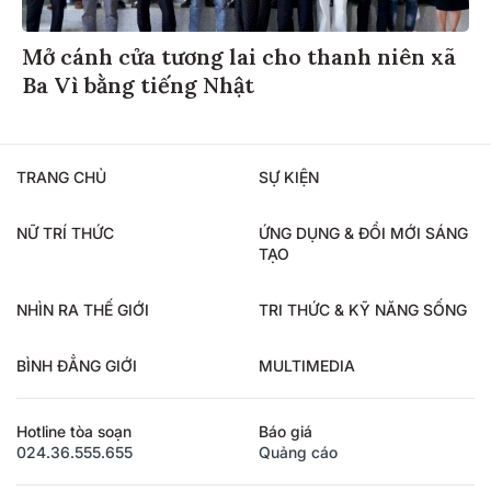
Mở cánh cửa tương lai cho thanh niên xã
Ba Vì bằng tiếng Nhật
TRANG CHỦ
SỰ KIỆN
NỮ TRÍ THỨC
ỨNG DỤNG & ĐỔI MỚI SÁNG
TẠO
NHÌN RA THẾ GIỚI
TRI THỨC & KỸ NĂNG SỐNG
BÌNH ĐẲNG GIỚI
MULTIMEDIA
Hotline tòa soạn
Báo giá
024.36.555.655
Quảng cáo