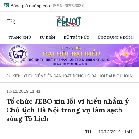
Bảng giá quảng cáo
ISSN: 3093-382X
TRANG CHỦ
SỰ KIỆN
NỮ TRÍ THỨC
ỨNG DỤNG & ĐỔI MỚI
/
SỰ KIỆN
TIÊU ĐIỂM
DIỄN ĐÀN
HOẠT ĐỘNG HỘI
ĐẠI HỘI ĐẠI BIỂU HỘI NỮ 
10/12/2019 11:41
Tổ chức JEBO xin lỗi vì hiểu nhầm ý
Chủ tịch Hà Nội trong vụ làm sạch
sông Tô Lịch
TH
10/12/2019 11:41