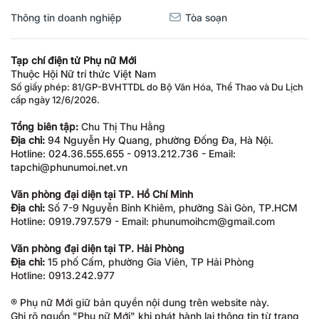
Thông tin doanh nghiệp
Tòa soạn
Tạp chí điện tử Phụ nữ Mới
Thuộc Hội Nữ trí thức Việt Nam
Số giấy phép: 81/GP-BVHTTDL do Bộ Văn Hóa, Thể Thao và Du Lịch
cấp ngày 12/6/2026.
Tổng biên tập:
Chu Thị Thu Hằng
Địa chỉ:
94 Nguyễn Hy Quang, phường Đống Đa, Hà Nội.
Hotline: 024.36.555.655 - 0913.212.736 - Email:
tapchi@phunumoi.net.vn
Văn phòng đại diện tại TP. Hồ Chí Minh
Địa chỉ:
Số 7-9 Nguyễn Bỉnh Khiêm, phường Sài Gòn, TP.HCM
Hotline: 0919.797.579 - Email: phunumoihcm@gmail.com
Văn phòng đại diện tại TP. Hải Phòng
Địa chỉ:
15 phố Cấm, phường Gia Viên, TP Hải Phòng
Hotline: 0913.242.977
® Phụ nữ Mới giữ bản quyền nội dung trên website này.
Ghi rõ nguồn "Phụ nữ Mới" khi phát hành lại thông tin từ trang