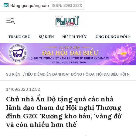
Bảng giá quảng cáo
ISSN: 3093-382X
TRANG CHỦ
SỰ KIỆN
NỮ TRÍ THỨC
ỨNG DỤNG & ĐỔI MỚI
/
SỰ KIỆN
TIÊU ĐIỂM
DIỄN ĐÀN
HOẠT ĐỘNG HỘI
ĐẠI HỘI ĐẠI BIỂU HỘI NỮ 
14/09/2023 12:52
Chủ nhà Ấn Độ tặng quà các nhà
lãnh đạo tham dự Hội nghị Thượng
đỉnh G20: 'Rương kho báu', 'vàng đỏ'
và còn nhiều hơn thế