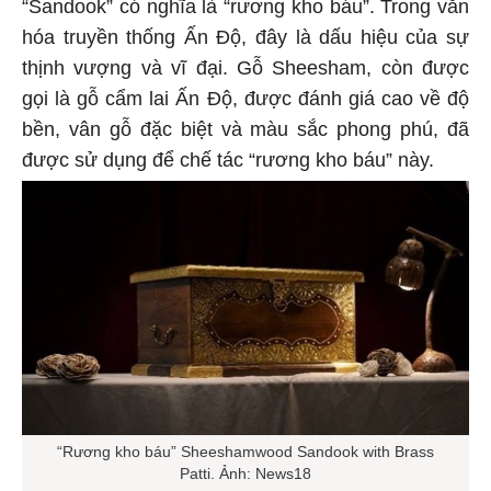
“Sandook” có nghĩa là “rương kho báu”. Trong văn
hóa truyền thống Ấn Độ, đây là dấu hiệu của sự
thịnh vượng và vĩ đại. Gỗ Sheesham, còn được
gọi là gỗ cẩm lai Ấn Độ, được đánh giá cao về độ
bền, vân gỗ đặc biệt và màu sắc phong phú, đã
được sử dụng để chế tác “rương kho báu” này.
“Rương kho báu” Sheeshamwood Sandook with Brass
Patti. Ảnh: News18