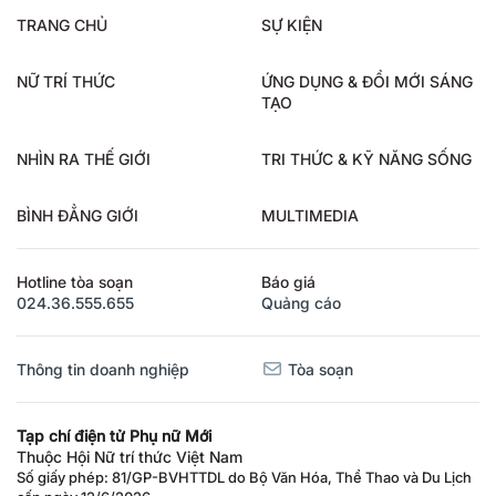
TRANG CHỦ
SỰ KIỆN
NỮ TRÍ THỨC
ỨNG DỤNG & ĐỔI MỚI SÁNG
TẠO
NHÌN RA THẾ GIỚI
TRI THỨC & KỸ NĂNG SỐNG
BÌNH ĐẲNG GIỚI
MULTIMEDIA
Hotline tòa soạn
Báo giá
024.36.555.655
Quảng cáo
Thông tin doanh nghiệp
Tòa soạn
Tạp chí điện tử Phụ nữ Mới
Thuộc Hội Nữ trí thức Việt Nam
Số giấy phép: 81/GP-BVHTTDL do Bộ Văn Hóa, Thể Thao và Du Lịch
cấp ngày 12/6/2026.