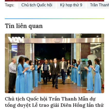
Tags:
Chủ tịch Quốc hội
Kỳ họp thứ 9
Trần Than
Tin liên quan
Chủ tịch Quốc hội Trần Thanh Mẫn dự
tổng duyệt Lễ trao giải Diên Hồng lần thứ