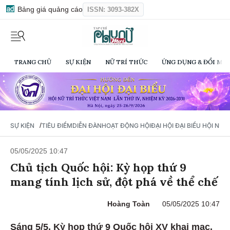
Bảng giá quảng cáo
ISSN: 3093-382X
TRANG CHỦ
SỰ KIỆN
NỮ TRÍ THỨC
ỨNG DỤNG & ĐỔI MỚI
/
SỰ KIỆN
TIÊU ĐIỂM
DIỄN ĐÀN
HOẠT ĐỘNG HỘI
ĐẠI HỘI ĐẠI BIỂU HỘI NỮ 
05/05/2025 10:47
Chủ tịch Quốc hội: Kỳ họp thứ 9
mang tính lịch sử, đột phá về thể chế
Hoàng Toàn
05/05/2025 10:47
Sáng 5/5, Kỳ họp thứ 9 Quốc hội XV khai mạc,