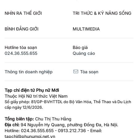
NHÌN RA THẾ GIỚI
TRI THỨC & KỸ NĂNG SỐNG
BÌNH ĐẲNG GIỚI
MULTIMEDIA
Hotline tòa soạn
Báo giá
024.36.555.655
Quảng cáo
Thông tin doanh nghiệp
Tòa soạn
Tạp chí điện tử Phụ nữ Mới
Thuộc Hội Nữ trí thức Việt Nam
Số giấy phép: 81/GP-BVHTTDL do Bộ Văn Hóa, Thể Thao và Du Lịch
cấp ngày 12/6/2026.
Tổng biên tập:
Chu Thị Thu Hằng
Địa chỉ:
94 Nguyễn Hy Quang, phường Đống Đa, Hà Nội.
Hotline: 024.36.555.655 - 0913.212.736 - Email:
tapchi@phunumoi.net.vn