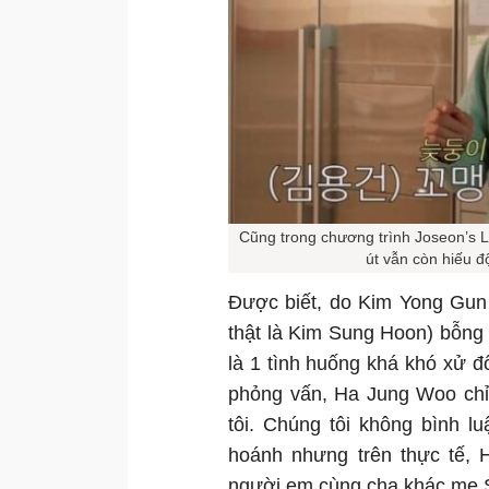
Cũng trong chương trình Joseon’s Lo
út vẫn còn hiếu đ
Được biết, do Kim Yong Gun 
thật là Kim Sung Hoon) bỗng đ
là 1 tình huống khá khó xử đố
phỏng vấn, Ha Jung Woo chỉ 
tôi. Chúng tôi không bình l
hoánh nhưng trên thực tế, 
người em cùng cha khác mẹ 