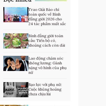
Trao Giải Báo chí
toàn quốc về Bình
đẳng giới 2026 cho
24 tác phẩm xuất sắc
Bình đẳng giới toàn
cầu: Tiến bộ có,
khoảng cách còn dài
Lao động chăm sóc
không lương: Gánh
nặng vô hình của phụ
nữ
Bạo lực với phụ nữ:
Cuộc khủng hoảng
chưa chịu lùi