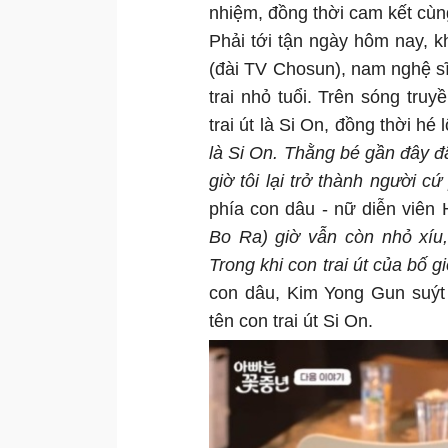
nhiệm, đồng thời cam kết cùn
Phải tới tận ngày hôm nay, k
(đài TV Chosun), nam nghệ s
trai nhỏ tuổi. Trên sóng tru
trai út là Si On, đồng thời hé
là Si On. Thằng bé gần đây đã
giờ tôi lại trở thành người c
phía con dâu - nữ diễn viên
Bo Ra) giờ vẫn còn nhỏ xíu,
Trong khi con trai út của bố gi
con dâu, Kim Yong Gun suýt
tên con trai út Si On.