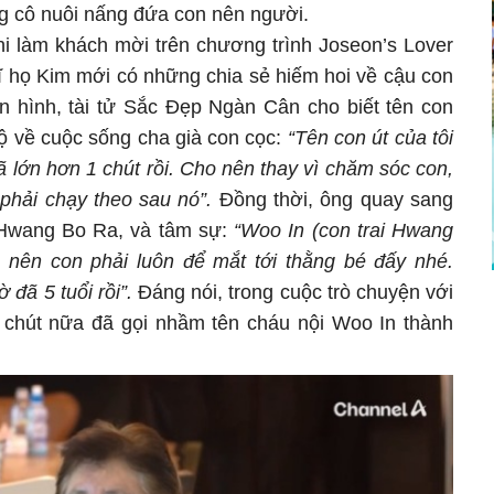
g cô nuôi nấng đứa con nên người.
hi làm khách mời trên chương trình Joseon’s Lover
ĩ họ Kim mới có những chia sẻ hiếm hoi về cậu con
yền hình, tài tử Sắc Đẹp Ngàn Cân cho biết tên con
 lộ về cuộc sống cha già con cọc:
“Tên con út của tôi
 lớn hơn 1 chút rồi. Cho nên thay vì chăm sóc con,
ứ phải chạy theo sau nó”.
Đồng thời, ông quay sang
 Hwang Bo Ra, và tâm sự:
“Woo In (con trai Hwang
 nên con phải luôn để mắt tới thằng bé đấy nhé.
ờ đã 5 tuổi rồi”.
Đáng nói, trong cuộc trò chuyện với
 chút nữa đã gọi nhầm tên cháu nội Woo In thành