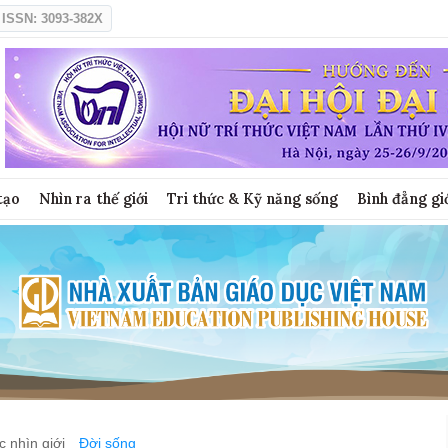
ISSN: 3093-382X
tạo
Nhìn ra thế giới
Tri thức & Kỹ năng sống
Bình đẳng gi
 nhìn giới
Đời sống