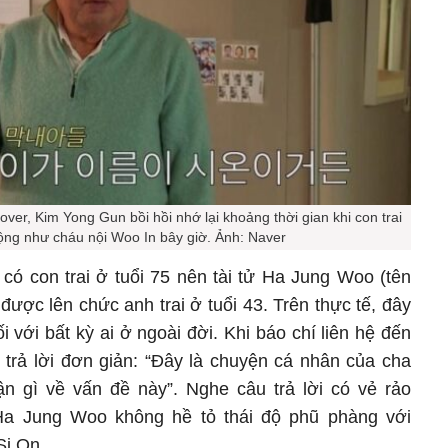
ver, Kim Yong Gun bồi hồi nhớ lại khoảng thời gian khi con trai
ộng như cháu nội Woo In bây giờ. Ảnh: Naver
có con trai ở tuổi 75 nên tài tử Ha Jung Woo (tên
ược lên chức anh trai ở tuổi 43. Trên thực tế, đây
i với bất kỳ ai ở ngoài đời. Khi báo chí liên hệ đến
trả lời đơn giản: “Đây là chuyện cá nhân của cha
uận gì về vấn đề này”. Nghe câu trả lời có vẻ rảo
Ha Jung Woo không hề tỏ thái độ phũ phàng với
Si On.