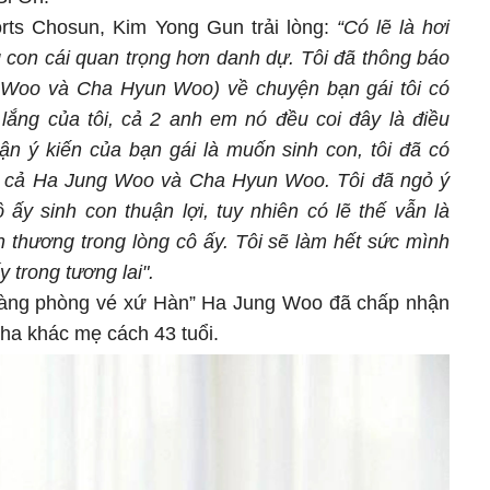
rts Chosun, Kim Yong Gun trải lòng:
“Có lẽ là hơi
 con cái quan trọng hơn danh dự. Tôi đã thông báo
g Woo và Cha Hyun Woo) về chuyện bạn gái tôi có
o lắng của tôi, cả 2 anh em nó đều coi đây là điều
ận ý kiến của bạn gái là muốn sinh con, tôi đã có
ới cả Ha Jung Woo và Cha Hyun Woo. Tôi đã ngỏ ý
ấy sinh con thuận lợi, tuy nhiên có lẽ thế vẫn là
 thương trong lòng cô ấy. Tôi sẽ làm hết sức mình
 trong tương lai".
hoàng phòng vé xứ Hàn” Ha Jung Woo đã chấp nhận
ha khác mẹ cách 43 tuổi.