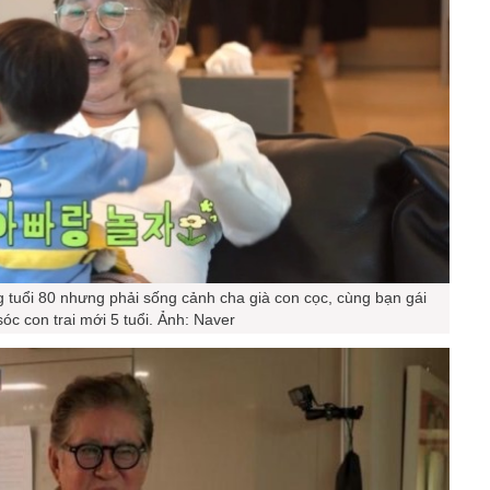
tuổi 80 nhưng phải sống cảnh cha già con cọc, cùng bạn gái
óc con trai mới 5 tuổi. Ảnh: Naver