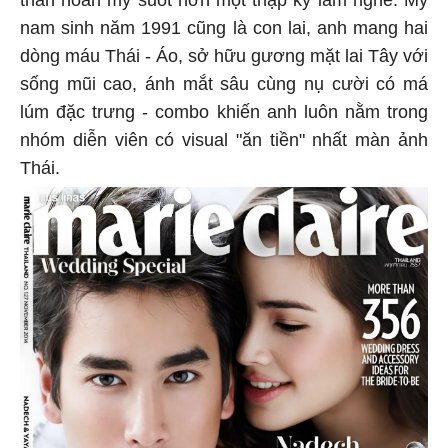
thần hoàn mỹ suốt hơn một thập kỷ làm nghề. Mỹ
nam sinh năm 1991 cũng là con lai, anh mang hai
dòng máu Thái - Áo, sở hữu gương mặt lai Tây với
sống mũi cao, ánh mắt sâu cùng nụ cười có má
lúm đặc trưng - combo khiến anh luôn nằm trong
nhóm diễn viên có visual "ăn tiền" nhất màn ảnh
Thái.