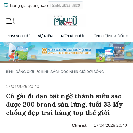
Bảng giá quảng cáo
ISSN: 3093-382X
TRANG CHỦ
SỰ KIỆN
NỮ TRÍ THỨC
ỨNG DỤNG & ĐỔI MỚI
/
BÌNH ĐẲNG GIỚI
CHÍNH SÁCH
GÓC NHÌN GIỚI
ĐỜI SỐNG
17/04/2026 20:40
Cô gái đi dạo bất ngờ thành siêu sao
được 200 brand săn lùng, tuổi 33 lấy
chồng đẹp trai hàng top thế giới
Chhrist
17/04/2026 20:40