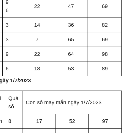
9
22
47
69
6
3
14
36
82
3
7
65
69
9
22
64
98
6
18
53
89
gày 1/7/2023
i
Quái
Con số may mắn ngày 1/7/2023
số
m
8
17
52
97