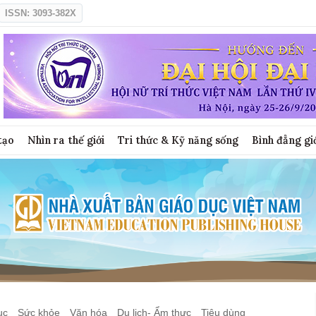
ISSN: 3093-382X
tạo
Nhìn ra thế giới
Tri thức & Kỹ năng sống
Bình đẳng gi
ục
Sức khỏe
Văn hóa
Du lịch- Ẩm thực
Tiêu dùng