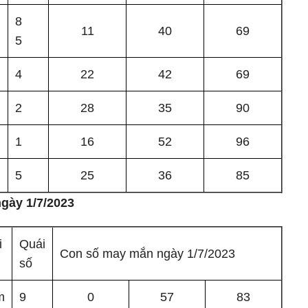
8
11
40
69
5
m
4
22
42
69
2
28
35
90
m
1
16
52
96
5
25
36
85
gày 1/7/2023
i
Quái
Con số may mắn ngày 1/7/2023
số
m
9
0
57
83