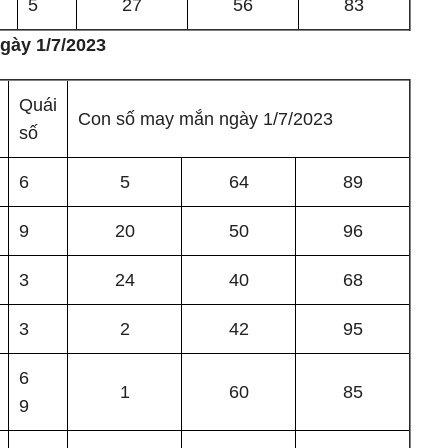
5
27
56
83
gày 1/7/2023
Quái
Con số may mắn ngày 1/7/2023
số
6
5
64
89
9
20
50
96
3
24
40
68
3
2
42
95
6
1
60
85
9