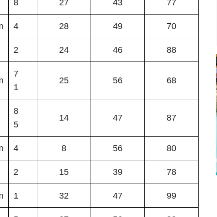
8
27
43
77
m
4
28
49
70
2
24
46
88
7
m
25
56
68
1
8
14
47
87
5
m
4
8
56
80
2
15
39
78
m
1
32
47
99