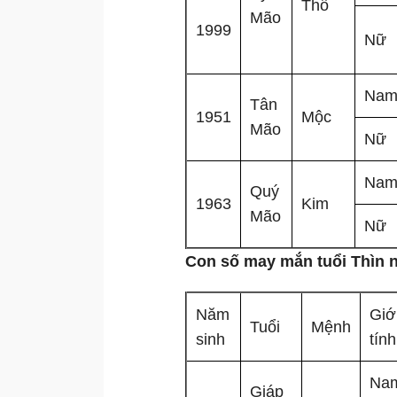
Thổ
Mão
1999
Nữ
Na
Tân
1951
Mộc
Mão
Nữ
Na
Quý
1963
Kim
Mão
Nữ
Con số may mắn tuổi Thìn n
Năm
Giớ
Tuổi
Mệnh
sinh
tính
Na
Giáp