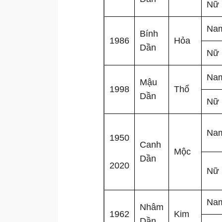
Nữ
Na
Bính
1986
Hỏa
Dần
Nữ
Na
Mậu
1998
Thổ
Dần
Nữ
Na
1950
Canh
Mộc
Dần
2020
Nữ
Na
Nhâm
1962
Kim
Dần