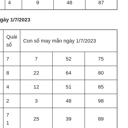
4
9
48
87
gày 1/7/2023
Quái
Con số may mắn ngày 1/7/2023
số
m
7
7
52
75
8
22
64
80
m
4
12
51
85
2
3
48
98
7
m
25
39
89
1