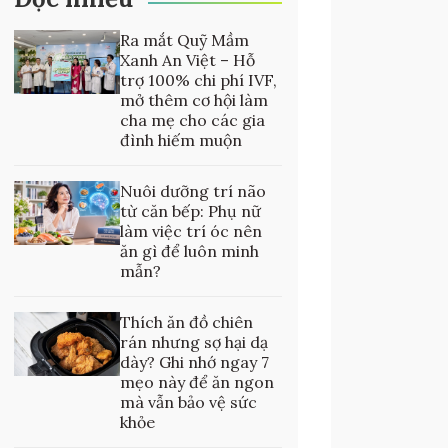
Ra mắt Quỹ Mầm
Xanh An Việt – Hỗ
trợ 100% chi phí IVF,
mở thêm cơ hội làm
cha mẹ cho các gia
đình hiếm muộn
Nuôi dưỡng trí não
từ căn bếp: Phụ nữ
làm việc trí óc nên
ăn gì để luôn minh
mẫn?
Thích ăn đồ chiên
rán nhưng sợ hại dạ
dày? Ghi nhớ ngay 7
mẹo này để ăn ngon
mà vẫn bảo vệ sức
khỏe