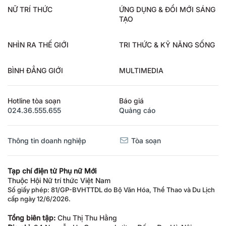
NỮ TRÍ THỨC
ỨNG DỤNG & ĐỔI MỚI SÁNG
TẠO
NHÌN RA THẾ GIỚI
TRI THỨC & KỸ NĂNG SỐNG
BÌNH ĐẲNG GIỚI
MULTIMEDIA
Hotline tòa soạn
Báo giá
024.36.555.655
Quảng cáo
Thông tin doanh nghiệp
Tòa soạn
Tạp chí điện tử Phụ nữ Mới
Thuộc Hội Nữ trí thức Việt Nam
Số giấy phép: 81/GP-BVHTTDL do Bộ Văn Hóa, Thể Thao và Du Lịch
cấp ngày 12/6/2026.
Tổng biên tập:
Chu Thị Thu Hằng
Địa chỉ:
94 Nguyễn Hy Quang, phường Đống Đa, Hà Nội.