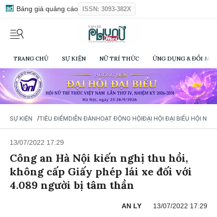
Bảng giá quảng cáo
ISSN: 3093-382X
TRANG CHỦ
SỰ KIỆN
NỮ TRÍ THỨC
ỨNG DỤNG & ĐỔI MỚI
/
SỰ KIỆN
TIÊU ĐIỂM
DIỄN ĐÀN
HOẠT ĐỘNG HỘI
ĐẠI HỘI ĐẠI BIỂU HỘI NỮ 
13/07/2022 17:29
Công an Hà Nội kiến nghị thu hồi,
không cấp Giấy phép lái xe đối với
4.089 người bị tâm thần
AN LY
13/07/2022 17:29