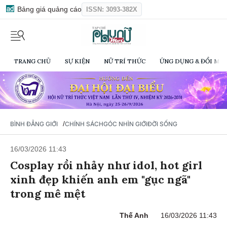
Bảng giá quảng cáo
ISSN: 3093-382X
TRANG CHỦ
SỰ KIỆN
NỮ TRÍ THỨC
ỨNG DỤNG & ĐỔI MỚI
/
BÌNH ĐẲNG GIỚI
CHÍNH SÁCH
GÓC NHÌN GIỚI
ĐỜI SỐNG
16/03/2026 11:43
Cosplay rồi nhảy như idol, hot girl
xinh đẹp khiến anh em "gục ngã"
trong mê mệt
Thế Anh
16/03/2026 11:43