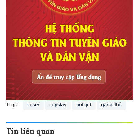
Tags:
coser
copslay
hot girl
game thủ
Tin liên quan