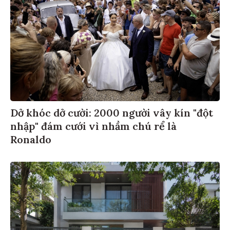
Dở khóc dở cười: 2000 người vây kín "đột
nhập" đám cưới vì nhầm chú rể là
Ronaldo