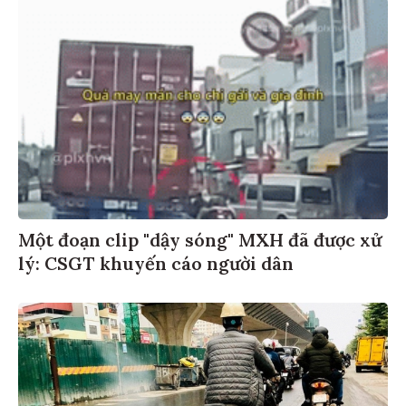
Một đoạn clip "dậy sóng" MXH đã được xử
lý: CSGT khuyến cáo người dân