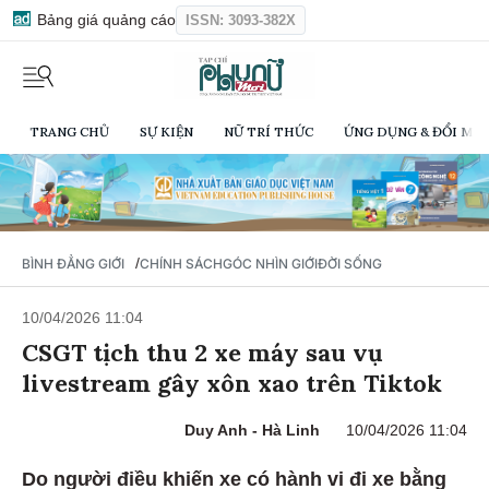
Bảng giá quảng cáo
ISSN: 3093-382X
TRANG CHỦ
SỰ KIỆN
NỮ TRÍ THỨC
ỨNG DỤNG & ĐỔI MỚI
/
BÌNH ĐẲNG GIỚI
CHÍNH SÁCH
GÓC NHÌN GIỚI
ĐỜI SỐNG
10/04/2026 11:04
CSGT tịch thu 2 xe máy sau vụ
livestream gây xôn xao trên Tiktok
Duy Anh - Hà Linh
10/04/2026 11:04
Do người điều khiến xe có hành vi đi xe bằng