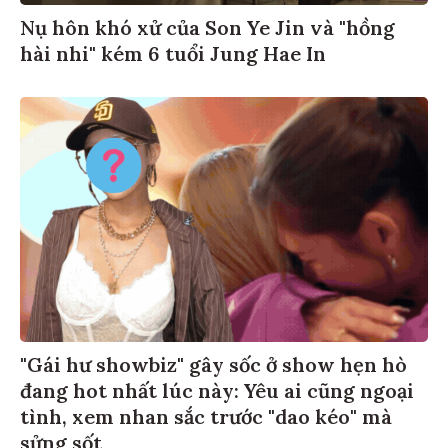
Nụ hôn khó xử của Son Ye Jin và "hồng
hài nhi" kém 6 tuổi Jung Hae In
"Gái hư showbiz" gây sốc ở show hẹn hò
đang hot nhất lúc này: Yêu ai cũng ngoại
tình, xem nhan sắc trước "dao kéo" mà
sửng sốt