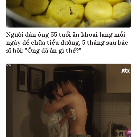
Người đàn ông 55 tuổi ăn khoai lang mỗi
ngày để chữa tiểu đường, 5 tháng sau bác
sĩ hỏi: "Ông đã ăn gì thế?"