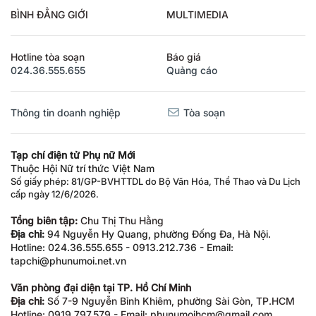
BÌNH ĐẲNG GIỚI
MULTIMEDIA
Hotline tòa soạn
Báo giá
024.36.555.655
Quảng cáo
Thông tin doanh nghiệp
Tòa soạn
Tạp chí điện tử Phụ nữ Mới
Thuộc Hội Nữ trí thức Việt Nam
Số giấy phép: 81/GP-BVHTTDL do Bộ Văn Hóa, Thể Thao và Du Lịch
cấp ngày 12/6/2026.
Tổng biên tập:
Chu Thị Thu Hằng
Địa chỉ:
94 Nguyễn Hy Quang, phường Đống Đa, Hà Nội.
Hotline: 024.36.555.655 - 0913.212.736 - Email:
tapchi@phunumoi.net.vn
Văn phòng đại diện tại TP. Hồ Chí Minh
Địa chỉ:
Số 7-9 Nguyễn Bỉnh Khiêm, phường Sài Gòn, TP.HCM