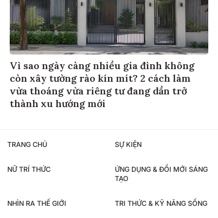
Vì sao ngày càng nhiều gia đình không
còn xây tường rào kín mít? 2 cách làm
vừa thoáng vừa riêng tư đang dần trở
thành xu hướng mới
TRANG CHỦ
SỰ KIỆN
NỮ TRÍ THỨC
ỨNG DỤNG & ĐỔI MỚI SÁNG
TẠO
NHÌN RA THẾ GIỚI
TRI THỨC & KỸ NĂNG SỐNG