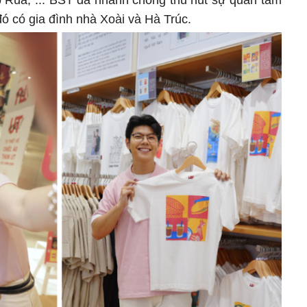
 Rùa, ... BST đã nhanh chóng thu hút sự quan tâm
đó có gia đình nhà Xoài và Hà Trúc.