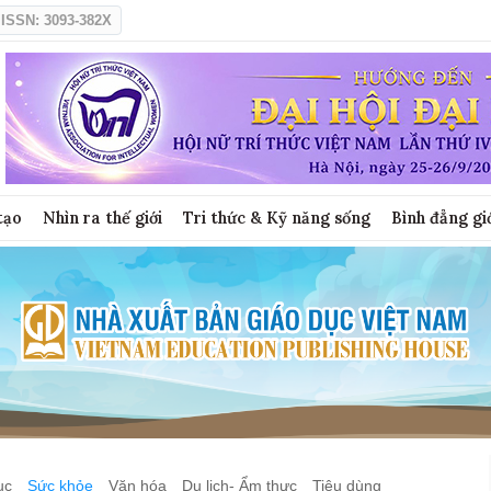
ISSN: 3093-382X
tạo
Nhìn ra thế giới
Tri thức & Kỹ năng sống
Bình đẳng gi
ục
Sức khỏe
Văn hóa
Du lịch- Ẩm thực
Tiêu dùng