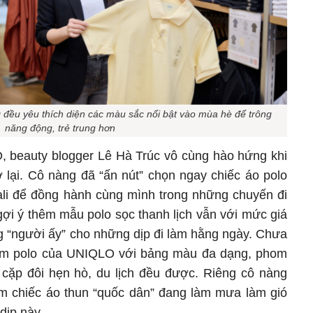
 đều yêu thích diện các màu sắc nổi bật vào mùa hè để trông
năng động, trẻ trung hơn
, beauty blogger Lê Hà Trúc vô cùng hào hứng khi
lại. Cô nàng đã “ấn nút” chọn ngay chiếc áo polo
vali để đồng hành cùng mình trong những chuyến đi
gợi ý thêm mẫu polo sọc thanh lịch vẫn với mức giá
g “người ấy” cho những dịp đi làm hằng ngày. Chưa
item polo của UNIQLO với bảng màu đa dạng, phom
cặp đôi hẹn hò, du lịch đều được. Riêng cô nàng
m chiếc áo thun “quốc dân” đang làm mưa làm gió
 dịp này.