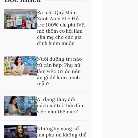
Ra mắt Quỹ Mầm
Xanh An Việt – Hỗ
trợ 100% chi phí IVF,
mở thêm cơ hội làm
cha mẹ cho các gia
đình hiếm muộn
Nuôi dưỡng trí não
từ căn bếp: Phụ nữ
làm việc trí óc nên
ăn gì để luôn minh
mẫn?
AI đang thay đổi
cách nữ trí thức làm
việc như thế nào?
Những kỹ năng số
mà phụ nữ không thể