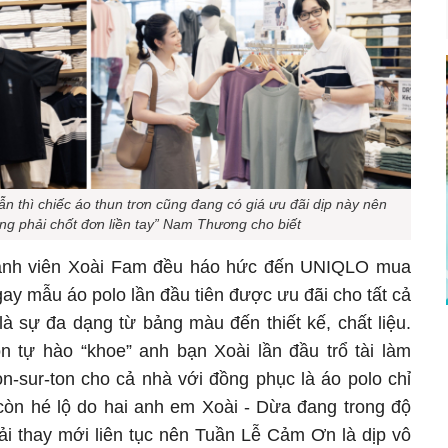
n thì chiếc áo thun trơn cũng đang có giá ưu đãi dịp này nên
g phải chốt đơn liền tay” Nam Thương cho biết
hành viên Xoài Fam đều háo hức đến UNIQLO mua
y mẫu áo polo lần đầu tiên được ưu đãi cho tất cả
à sự đa dạng từ bảng màu đến thiết kế, chất liệu.
n tự hào “khoe” anh bạn Xoài lần đầu trổ tài làm
ton-sur-ton cho cả nhà với đồng phục là áo polo chỉ
còn hé lộ do hai anh em Xoài - Dừa đang trong độ
ải thay mới liên tục nên Tuần Lễ Cảm Ơn là dịp vô