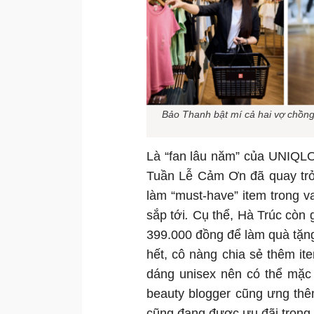
Bảo Thanh bật mí cả hai vợ chồng
Là “fan lâu năm” của UNIQLO
Tuần Lễ Cảm Ơn đã quay trở 
làm “must-have” item trong 
sắp tới
.
Cụ thể, Hà Trúc còn 
399.000 đồng để làm quà tặn
hết, cô nàng chia sẻ thêm 
dáng unisex nên có thể mặc 
beauty blogger cũng ưng thê
cũng đang được ưu đãi trong