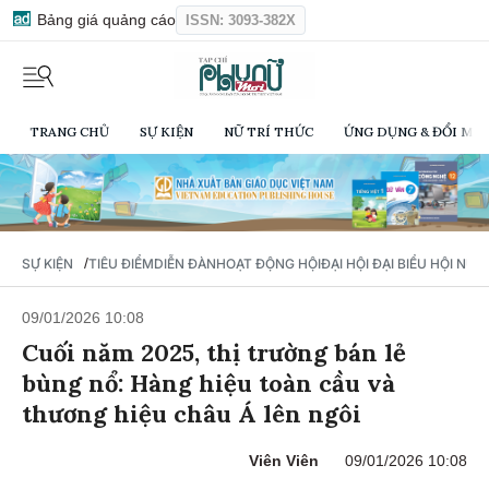
Bảng giá quảng cáo
ISSN: 3093-382X
TRANG CHỦ
SỰ KIỆN
NỮ TRÍ THỨC
ỨNG DỤNG & ĐỔI MỚI
/
SỰ KIỆN
TIÊU ĐIỂM
DIỄN ĐÀN
HOẠT ĐỘNG HỘI
ĐẠI HỘI ĐẠI BIỂU HỘI NỮ 
09/01/2026 10:08
Cuối năm 2025, thị trường bán lẻ
bùng nổ: Hàng hiệu toàn cầu và
thương hiệu châu Á lên ngôi
Viên Viên
09/01/2026 10:08