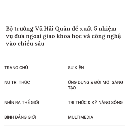
Bộ trưởng Vũ Hải Quân đề xuất 5 nhiệm
vụ đưa ngoại giao khoa học và công nghệ
vào chiều sâu
TRANG CHỦ
SỰ KIỆN
NỮ TRÍ THỨC
ỨNG DỤNG & ĐỔI MỚI SÁNG
TẠO
NHÌN RA THẾ GIỚI
TRI THỨC & KỸ NĂNG SỐNG
BÌNH ĐẲNG GIỚI
MULTIMEDIA