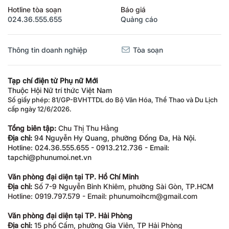
Hotline tòa soạn
Báo giá
024.36.555.655
Quảng cáo
Thông tin doanh nghiệp
Tòa soạn
Tạp chí điện tử Phụ nữ Mới
Thuộc Hội Nữ trí thức Việt Nam
Số giấy phép: 81/GP-BVHTTDL do Bộ Văn Hóa, Thể Thao và Du Lịch
cấp ngày 12/6/2026.
Tổng biên tập:
Chu Thị Thu Hằng
Địa chỉ:
94 Nguyễn Hy Quang, phường Đống Đa, Hà Nội.
Hotline: 024.36.555.655 - 0913.212.736 - Email:
tapchi@phunumoi.net.vn
Văn phòng đại diện tại TP. Hồ Chí Minh
Địa chỉ:
Số 7-9 Nguyễn Bỉnh Khiêm, phường Sài Gòn, TP.HCM
Hotline: 0919.797.579 - Email: phunumoihcm@gmail.com
Văn phòng đại diện tại TP. Hải Phòng
Địa chỉ:
15 phố Cấm, phường Gia Viên, TP Hải Phòng