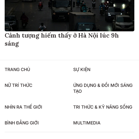
Cảnh tượng hiếm thấy ở Hà Nội lúc 9h
sáng
TRANG CHỦ
SỰ KIỆN
NỮ TRÍ THỨC
ỨNG DỤNG & ĐỔI MỚI SÁNG
TẠO
NHÌN RA THẾ GIỚI
TRI THỨC & KỸ NĂNG SỐNG
BÌNH ĐẲNG GIỚI
MULTIMEDIA