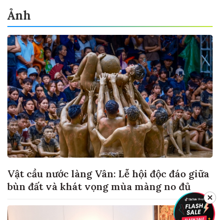
Ảnh
Vật cầu nước làng Vân: Lễ hội độc đáo giữa
bùn đất và khát vọng mùa màng no đủ
✕