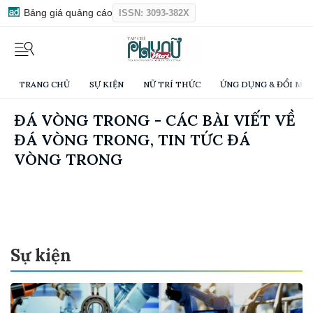
Bảng giá quảng cáo
ISSN: 3093-382X
TRANG CHỦ
SỰ KIỆN
NỮ TRÍ THỨC
ỨNG DỤNG & ĐỔI MỚI
ĐÁ VÒNG TRONG - CÁC BÀI VIẾT VỀ
ĐÁ VÒNG TRONG, TIN TỨC ĐÁ
VÒNG TRONG
Sự kiện