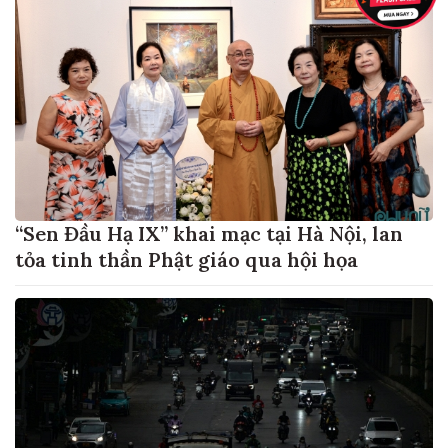
“Sen Đầu Hạ IX” khai mạc tại Hà Nội, lan
tỏa tinh thần Phật giáo qua hội họa