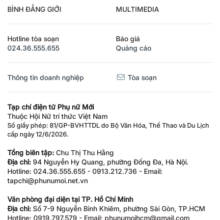
BÌNH ĐẲNG GIỚI
MULTIMEDIA
Hotline tòa soạn
Báo giá
024.36.555.655
Quảng cáo
Thông tin doanh nghiệp
Tòa soạn
Tạp chí điện tử Phụ nữ Mới
Thuộc Hội Nữ trí thức Việt Nam
Số giấy phép: 81/GP-BVHTTDL do Bộ Văn Hóa, Thể Thao và Du Lịch
cấp ngày 12/6/2026.
Tổng biên tập:
Chu Thị Thu Hằng
Địa chỉ:
94 Nguyễn Hy Quang, phường Đống Đa, Hà Nội.
Hotline: 024.36.555.655 - 0913.212.736 - Email:
tapchi@phunumoi.net.vn
Văn phòng đại diện tại TP. Hồ Chí Minh
Địa chỉ:
Số 7-9 Nguyễn Bỉnh Khiêm, phường Sài Gòn, TP.HCM
Hotline: 0919.797.579 - Email: phunumoihcm@gmail.com