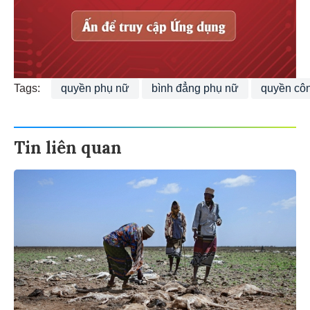
Tags:
quyền phụ nữ
bình đẳng phụ nữ
quyền cô
Tin liên quan