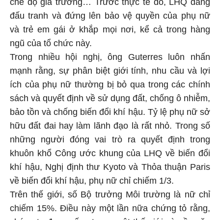
chế độ gia trưởng… Trước thực tế đó, LHQ đang
đấu tranh và đứng lên bảo vệ quyền của phụ nữ
và trẻ em gái ở khắp mọi nơi, kể cả trong hàng
ngũ của tổ chức này.
Trong nhiều hội nghị, ông Guterres luôn nhấn
mạnh rằng, sự phân biệt giới tính, nhu cầu và lợi
ích của phụ nữ thường bị bỏ qua trong các chính
sách và quyết định về sử dụng đất, chống ô nhiễm,
bảo tồn và chống biến đổi khí hậu. Tỷ lệ phụ nữ sở
hữu đất đai hay làm lãnh đạo là rất nhỏ. Trong số
những người đóng vai trò ra quyết định trong
khuôn khổ Công ước khung của LHQ về biến đổi
khí hậu, Nghị định thư Kyoto và Thỏa thuận Paris
về biến đổi khí hậu, phụ nữ chỉ chiếm 1/3.
Trên thế giới, số Bộ trưởng Môi trường là nữ chỉ
chiếm 15%. Điều này một lần nữa chứng tỏ rằng,