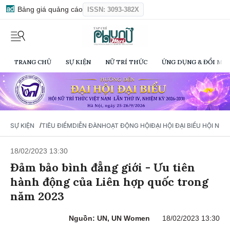
Bảng giá quảng cáo
ISSN: 3093-382X
TRANG CHỦ
SỰ KIỆN
NỮ TRÍ THỨC
ỨNG DỤNG & ĐỔI MỚI
/
SỰ KIỆN
TIÊU ĐIỂM
DIỄN ĐÀN
HOẠT ĐỘNG HỘI
ĐẠI HỘI ĐẠI BIỂU HỘI NỮ 
18/02/2023 13:30
Đảm bảo bình đẳng giới - Ưu tiên
hành động của Liên hợp quốc trong
năm 2023
Nguồn: UN, UN Women
18/02/2023 13:30