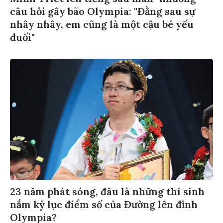
câu hỏi gây bão Olympia: "Đằng sau sự
nhây nhây, em cũng là một cậu bé yếu
đuối"
23 năm phát sóng, đâu là những thí sinh
nắm kỷ lục điểm số của Đường lên đỉnh
Olympia?