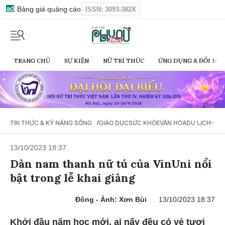
Bảng giá quảng cáo
ISSN: 3093-382X
TRANG CHỦ
SỰ KIỆN
NỮ TRÍ THỨC
ỨNG DỤNG & ĐỔI MỚI
/
TRI THỨC & KỸ NĂNG SỐNG
GIÁO DỤC
SỨC KHỎE
VĂN HÓA
DU LỊCH- Ẩ
13/10/2023 18:37
Dàn nam thanh nữ tú của VinUni nổi
bật trong lễ khai giảng
Đông - Ảnh: Xơn Bùi
13/10/2023 18:37
Khởi đầu năm học mới, ai nấy đều có vẻ tươi