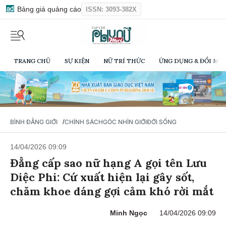
Bảng giá quảng cáo
ISSN: 3093-382X
TRANG CHỦ
SỰ KIỆN
NỮ TRÍ THỨC
ỨNG DỤNG & ĐỔI MỚI
/
BÌNH ĐẲNG GIỚI
CHÍNH SÁCH
GÓC NHÌN GIỚI
ĐỜI SỐNG
14/04/2026 09:09
Đẳng cấp sao nữ hạng A gọi tên Lưu
Diệc Phi: Cứ xuất hiện lại gây sốt,
chăm khoe dáng gợi cảm khó rời mắt
Minh Ngọc
14/04/2026 09:09