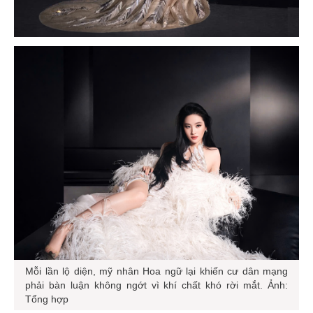
Mỗi lần lộ diện, mỹ nhân Hoa ngữ lại khiến cư dân mạng
phải bàn luận không ngớt vì khí chất khó rời mắt. Ảnh:
Tổng hợp