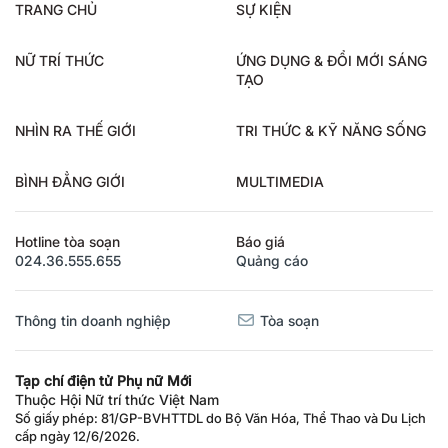
TRANG CHỦ
SỰ KIỆN
NỮ TRÍ THỨC
ỨNG DỤNG & ĐỔI MỚI SÁNG
TẠO
NHÌN RA THẾ GIỚI
TRI THỨC & KỸ NĂNG SỐNG
BÌNH ĐẲNG GIỚI
MULTIMEDIA
Hotline tòa soạn
Báo giá
024.36.555.655
Quảng cáo
Thông tin doanh nghiệp
Tòa soạn
Tạp chí điện tử Phụ nữ Mới
Thuộc Hội Nữ trí thức Việt Nam
Số giấy phép: 81/GP-BVHTTDL do Bộ Văn Hóa, Thể Thao và Du Lịch
cấp ngày 12/6/2026.