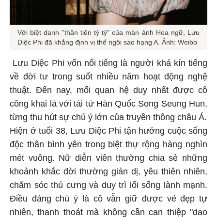
Với biệt danh "thần tiên tỷ tỷ" của màn ảnh Hoa ngữ, Lưu
Diệc Phi đã khẳng định vị thế ngôi sao hạng A. Ảnh: Weibo
Lưu Diệc Phi vốn nổi tiếng là người khá kín tiếng
về đời tư trong suốt nhiều năm hoạt động nghệ
thuật. Đến nay, mối quan hệ duy nhất được cô
công khai là với tài tử Hàn Quốc Song Seung Hun,
từng thu hút sự chú ý lớn của truyền thông châu Á.
Hiện ở tuổi 38, Lưu Diệc Phi tận hưởng cuộc sống
độc thân bình yên trong biệt thự rộng hàng nghìn
mét vuông. Nữ diễn viên thường chia sẻ những
khoảnh khắc đời thường giản dị, yêu thiên nhiên,
chăm sóc thú cưng và duy trì lối sống lành mạnh.
Điều đáng chú ý là cô vẫn giữ được vẻ đẹp tự
nhiên, thanh thoát mà không cần can thiệp "dao