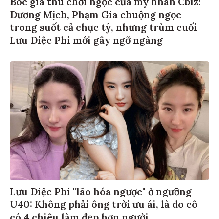
Bóc giá thú chơi ngọc của mỹ nhân Cbiz:
Dương Mịch, Phạm Gia chuộng ngọc
trong suốt cả chục tỷ, nhưng trùm cuối
Lưu Diệc Phi mới gây ngỡ ngàng
Lưu Diệc Phi "lão hóa ngược" ở ngưỡng
U40: Không phải ông trời ưu ái, là do cô
có 4 chiêu làm đẹp hơn người