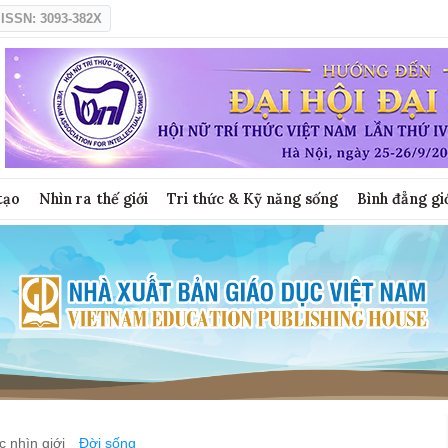
ISSN: 3093-382X
tạo
Nhìn ra thế giới
Tri thức & Kỹ năng sống
Bình đẳng gi
 nhìn giới
Đời sống