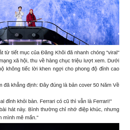
t từ tiết mục của Đăng Khôi đã nhanh chóng "viral"
mạng xã hội, thu về hàng chục triệu lượt xem. Dưới
ộ không tiếc lời khen ngợi cho phong độ đỉnh cao
em đã khẳng định: Đây đúng là bản cover 50 Năm Về
al đỉnh khỏi bàn. Ferrari có cũ thì vẫn là Ferrari!"
 bài hát này. Bình thường chỉ nhớ điệp khúc, nhưng
ến mình mê mẩn."