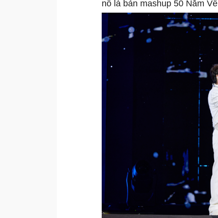
nổ là bản mashup 50 Năm Về 