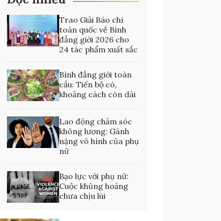
Trao Giải Báo chí
toàn quốc về Bình
đẳng giới 2026 cho
24 tác phẩm xuất sắc
Bình đẳng giới toàn
cầu: Tiến bộ có,
khoảng cách còn dài
Lao động chăm sóc
không lương: Gánh
nặng vô hình của phụ
nữ
Bạo lực với phụ nữ:
Cuộc khủng hoảng
chưa chịu lùi