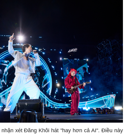
 nhận xét Đăng Khôi hát "hay hơn cả AI". Điều này