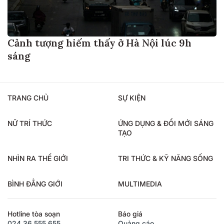
Cảnh tượng hiếm thấy ở Hà Nội lúc 9h
sáng
TRANG CHỦ
SỰ KIỆN
NỮ TRÍ THỨC
ỨNG DỤNG & ĐỔI MỚI SÁNG
TẠO
NHÌN RA THẾ GIỚI
TRI THỨC & KỸ NĂNG SỐNG
BÌNH ĐẲNG GIỚI
MULTIMEDIA
Hotline tòa soạn
Báo giá
024.36.555.655
Quảng cáo