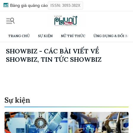
Bảng giá quảng cáo
ISSN: 3093-382X
TRANG CHỦ
SỰ KIỆN
NỮ TRÍ THỨC
ỨNG DỤNG & ĐỔI MỚI
SHOWBIZ - CÁC BÀI VIẾT VỀ
SHOWBIZ, TIN TỨC SHOWBIZ
Sự kiện