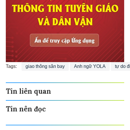
Tags:
giao thông sân bay
Anh ngữ YOLA
tự do đi
Tin liên quan
Tin nên đọc