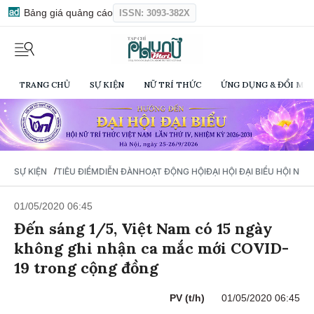
Bảng giá quảng cáo
ISSN: 3093-382X
TRANG CHỦ
SỰ KIỆN
NỮ TRÍ THỨC
ỨNG DỤNG & ĐỔI MỚI
/
SỰ KIỆN
TIÊU ĐIỂM
DIỄN ĐÀN
HOẠT ĐỘNG HỘI
ĐẠI HỘI ĐẠI BIỂU HỘI NỮ 
01/05/2020 06:45
Đến sáng 1/5, Việt Nam có 15 ngày
không ghi nhận ca mắc mới COVID-
19 trong cộng đồng
PV (t/h)
01/05/2020 06:45