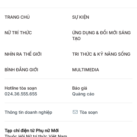
TRANG CHỦ
SỰ KIỆN
NỮ TRÍ THỨC
ỨNG DỤNG & ĐỔI MỚI SÁNG
TẠO
NHÌN RA THẾ GIỚI
TRI THỨC & KỸ NĂNG SỐNG
BÌNH ĐẲNG GIỚI
MULTIMEDIA
Hotline tòa soạn
Báo giá
024.36.555.655
Quảng cáo
Thông tin doanh nghiệp
Tòa soạn
Tạp chí điện tử Phụ nữ Mới
Thuộc Hội Nữ trí thức Việt Nam