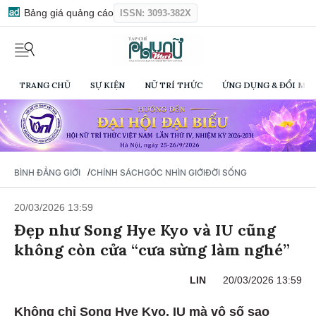
Bảng giá quảng cáo
ISSN: 3093-382X
TRANG CHỦ
SỰ KIỆN
NỮ TRÍ THỨC
ỨNG DỤNG & ĐỔI MỚI
/
BÌNH ĐẲNG GIỚI
CHÍNH SÁCH
GÓC NHÌN GIỚI
ĐỜI SỐNG
20/03/2026 13:59
Đẹp như Song Hye Kyo và IU cũng
không còn cửa “cưa sừng làm nghé”
LIN
20/03/2026 13:59
Không chỉ Song Hye Kyo, IU mà vô số sao