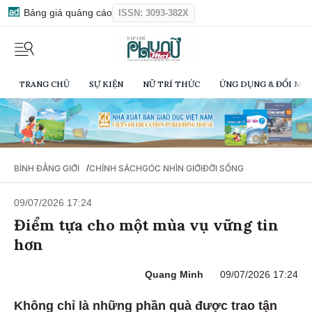
Bảng giá quảng cáo
ISSN: 3093-382X
TRANG CHỦ
SỰ KIỆN
NỮ TRÍ THỨC
ỨNG DỤNG & ĐỔI MỚI
/
BÌNH ĐẲNG GIỚI
CHÍNH SÁCH
GÓC NHÌN GIỚI
ĐỜI SỐNG
09/07/2026 17:24
Điểm tựa cho một mùa vụ vững tin
hơn
Quang Minh
09/07/2026 17:24
Không chỉ là những phần quà được trao tận