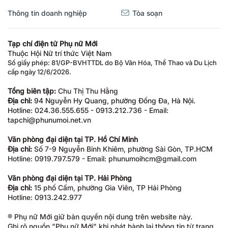
Thông tin doanh nghiệp
Tòa soạn
Tạp chí điện tử Phụ nữ Mới
Thuộc Hội Nữ trí thức Việt Nam
Số giấy phép: 81/GP-BVHTTDL do Bộ Văn Hóa, Thể Thao và Du Lịch
cấp ngày 12/6/2026.
Tổng biên tập:
Chu Thị Thu Hằng
Địa chỉ:
94 Nguyễn Hy Quang, phường Đống Đa, Hà Nội.
Hotline: 024.36.555.655 - 0913.212.736 - Email:
tapchi@phunumoi.net.vn
Văn phòng đại diện tại TP. Hồ Chí Minh
Địa chỉ:
Số 7-9 Nguyễn Bỉnh Khiêm, phường Sài Gòn, TP.HCM
Hotline: 0919.797.579 - Email: phunumoihcm@gmail.com
Văn phòng đại diện tại TP. Hải Phòng
Địa chỉ:
15 phố Cấm, phường Gia Viên, TP Hải Phòng
Hotline: 0913.242.977
® Phụ nữ Mới giữ bản quyền nội dung trên website này.
Ghi rõ nguồn "Phụ nữ Mới" khi phát hành lại thông tin từ trang