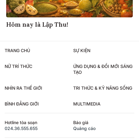
Hôm nay là Lập Thu!
TRANG CHỦ
SỰ KIỆN
NỮ TRÍ THỨC
ỨNG DỤNG & ĐỔI MỚI SÁNG
TẠO
NHÌN RA THẾ GIỚI
TRI THỨC & KỸ NĂNG SỐNG
BÌNH ĐẲNG GIỚI
MULTIMEDIA
Hotline tòa soạn
Báo giá
024.36.555.655
Quảng cáo