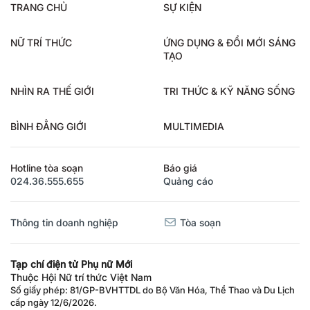
TRANG CHỦ
SỰ KIỆN
NỮ TRÍ THỨC
ỨNG DỤNG & ĐỔI MỚI SÁNG
TẠO
NHÌN RA THẾ GIỚI
TRI THỨC & KỸ NĂNG SỐNG
BÌNH ĐẲNG GIỚI
MULTIMEDIA
Hotline tòa soạn
Báo giá
024.36.555.655
Quảng cáo
Thông tin doanh nghiệp
Tòa soạn
Tạp chí điện tử Phụ nữ Mới
Thuộc Hội Nữ trí thức Việt Nam
Số giấy phép: 81/GP-BVHTTDL do Bộ Văn Hóa, Thể Thao và Du Lịch
cấp ngày 12/6/2026.