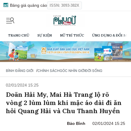
Bảng giá quảng cáo
ISSN: 3093-382X
TRANG CHỦ
SỰ KIỆN
NỮ TRÍ THỨC
ỨNG DỤNG & ĐỔI MỚI
/
BÌNH ĐẲNG GIỚI
CHÍNH SÁCH
GÓC NHÌN GIỚI
ĐỜI SỐNG
02/01/2024 15:25
Doãn Hải My, Mai Hà Trang lộ rõ
vòng 2 lùm lùm khi mặc áo dài đi ăn
hỏi Quang Hải và Chu Thanh Huyền
Bảo Bình
02/01/2024 15:25