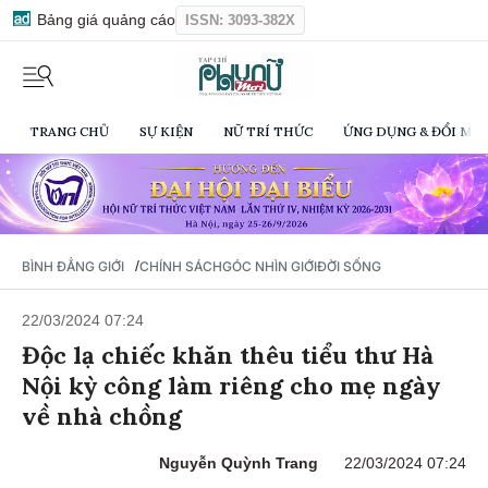
Bảng giá quảng cáo
ISSN: 3093-382X
TRANG CHỦ
SỰ KIỆN
NỮ TRÍ THỨC
ỨNG DỤNG & ĐỔI MỚI
/
BÌNH ĐẲNG GIỚI
CHÍNH SÁCH
GÓC NHÌN GIỚI
ĐỜI SỐNG
22/03/2024 07:24
Độc lạ chiếc khăn thêu tiểu thư Hà
Nội kỳ công làm riêng cho mẹ ngày
về nhà chồng
Nguyễn Quỳnh Trang
22/03/2024 07:24