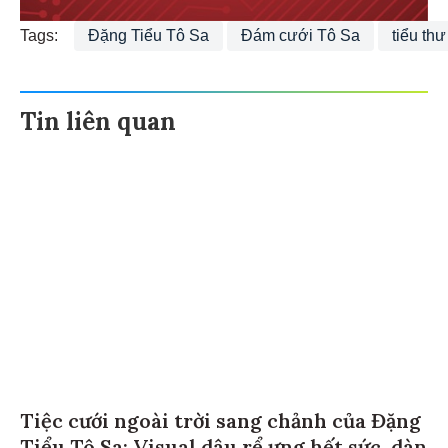
Tags:
Đặng Tiểu Tô Sa
Đám cưới Tô Sa
tiểu th
Tin liên quan
Tiệc cưới ngoài trời sang chảnh của Đặng
Tiểu Tô Sa: Visual dâu rể ưng hết sức, dàn