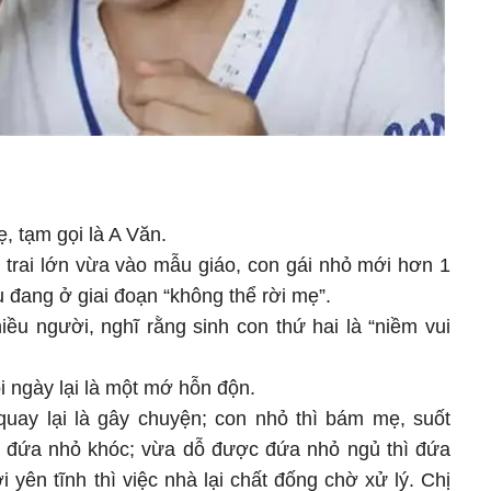
, tạm gọi là A Văn.
 trai lớn vừa vào mẫu giáo, con gái nhỏ mới hơn 1
u đang ở giai đoạn “không thể rời mẹ”.
iều người, nghĩ rằng sinh con thứ hai là “niềm vui
i ngày lại là một mớ hỗn độn.
quay lại là gây chuyện; con nhỏ thì bám mẹ, suốt
ì đứa nhỏ khóc; vừa dỗ được đứa nhỏ ngủ thì đứa
i yên tĩnh thì việc nhà lại chất đống chờ xử lý. Chị