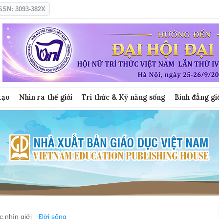
SSN: 3093-382X
tạo
Nhìn ra thế giới
Tri thức & Kỹ năng sống
Bình đẳng gi
 nhìn giới
Đời sống