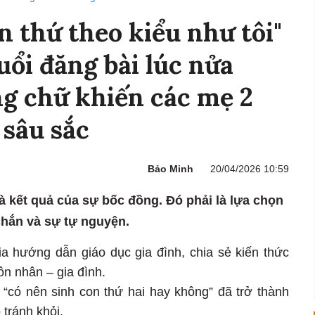
n thứ theo kiểu như tôi"
uổi đăng bài lúc nửa
g chữ khiến các mẹ 2
sâu sắc
Bảo Minh
20/04/2026 10:59
à kết quả của sự bốc đồng. Đó phải là lựa chọn
chắn và sự tự nguyện.
a hướng dẫn giáo dục gia đình, chia sẻ kiến thức
ôn nhân – gia đình.
có nên sinh con thứ hai hay không” đã trở thành
 tránh khỏi.