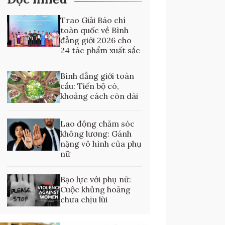
Trao Giải Báo chí
toàn quốc về Bình
đẳng giới 2026 cho
24 tác phẩm xuất sắc
Bình đẳng giới toàn
cầu: Tiến bộ có,
khoảng cách còn dài
Lao động chăm sóc
không lương: Gánh
nặng vô hình của phụ
nữ
Bạo lực với phụ nữ:
Cuộc khủng hoảng
chưa chịu lùi