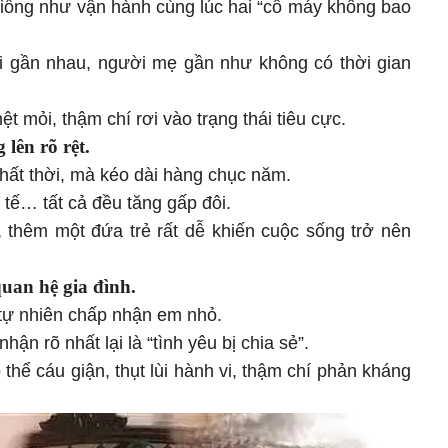
giống như vận hành cùng lúc hai “cỗ máy không bao
ổi gần nhau, người mẹ gần như không có thời gian
t mỏi, thậm chí rơi vào trạng thái tiêu cực.
 lên rõ rệt.
nhất thời, mà kéo dài hàng chục năm.
 tế… tất cả đều tăng gấp đôi.
, thêm một đứa trẻ rất dễ khiến cuộc sống trở nên
uan hệ gia đình.
 tự nhiên chấp nhận em nhỏ.
ận rõ nhất lại là “tình yêu bị chia sẻ”.
thể cáu giận, thụt lùi hành vi, thậm chí phản kháng