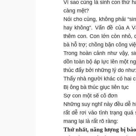
Vì sao cùng là sinh con thứ h
càng mệt?
Nói cho cùng, không phải “sin
hay không”. Vấn đề của A Vă
thêm con. Con lớn còn nhỏ, 
bà hỗ trợ; chồng bận công việ
Trong hoàn cảnh như vậy, si
dồn toàn bộ áp lực lên một ng
thúc đẩy bởi những lý do như
Thấy nhà người khác có hai co
Bị ông bà thúc giục liên tục
Sợ con một sẽ cô đơn
Những suy nghĩ này đều dễ hi
rất dễ rơi vào tình trạng quá
mang lại là rất rõ ràng:
Thứ nhất, năng lượng bị bà