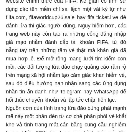
website chính thức của FIFA. Kẻ gian cố tình sử
dụng các tên miền chỉ sai lệch một vài ký tự như
filfa.com, fifaworldcup26.sale hay fifa-ticket.live để
đánh lừa thị giác người dùng. Nguy hiểm hơn, các
trang web này còn tạo ra những cổng đăng nhập
giả mạo nhằm đánh cắp tài khoản FIFA, từ đó
nẫng tay trên những tấm vé thật mà khán giả đã
mua hợp lệ. Để mở rộng mạng lưới tìm kiếm con
mồi, các đối tượng lừa đảo chạy quảng cáo rầm rộ
trên mạng xã hội nhằm tạo cảm giác khan hiếm vé,
sau đó điều hướng nạn nhân sang các ứng dụng
nhắn tin ẩn danh như Telegram hay WhatsApp để
hối thúc chuyển khoản và lập tức chặn liên lạc.
Nguồn cơn của tình trạng lừa đảo bùng phát mạnh
mẽ này một phần đến từ cơ chế phân phối vé khắt
khe và tình trạng mất cân bằng cung cầu nghiêm