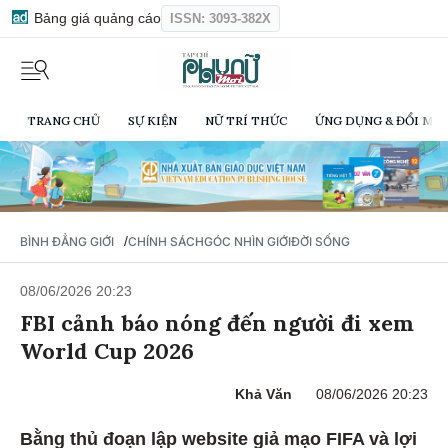
Bảng giá quảng cáo
ISSN: 3093-382X
TRANG CHỦ
SỰ KIỆN
NỮ TRÍ THỨC
ỨNG DỤNG & ĐỔI MỚI
/
BÌNH ĐẲNG GIỚI
CHÍNH SÁCH
GÓC NHÌN GIỚI
ĐỜI SỐNG
08/06/2026 20:23
FBI cảnh báo nóng đến người đi xem
World Cup 2026
Khả Văn
08/06/2026 20:23
Bằng thủ đoạn lập website giả mạo FIFA và lợi