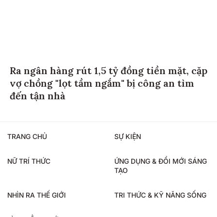
Ra ngân hàng rút 1,5 tỷ đồng tiền mặt, cặp
vợ chồng "lọt tầm ngắm" bị công an tìm
đến tận nhà
TRANG CHỦ
SỰ KIỆN
NỮ TRÍ THỨC
ỨNG DỤNG & ĐỔI MỚI SÁNG
TẠO
NHÌN RA THẾ GIỚI
TRI THỨC & KỸ NĂNG SỐNG