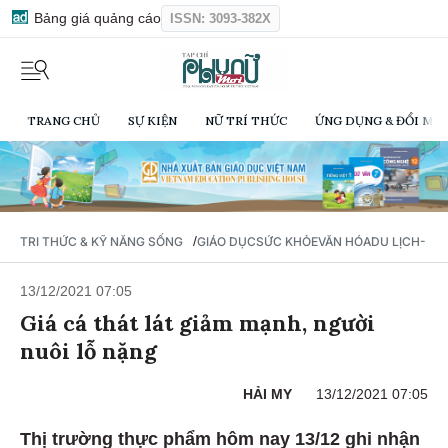
Bảng giá quảng cáo
ISSN: 3093-382X
TRANG CHỦ
SỰ KIỆN
NỮ TRÍ THỨC
ỨNG DỤNG & ĐỔI MỚI
/
TRI THỨC & KỸ NĂNG SỐNG
GIÁO DỤC
SỨC KHỎE
VĂN HÓA
DU LỊCH- Ẩ
13/12/2021 07:05
Giá cá thát lát giảm mạnh, người
nuôi lỗ nặng
HẢI MY
13/12/2021 07:05
Thị trường thực phẩm hôm nay 13/12 ghi nhận