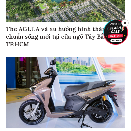
✕
The AGULA và xu hướng hình thành
chuẩn sống mới tại cửa ngõ Tây Bắc
TP.HCM