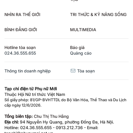
NHÌN RA THẾ GIỚI
TRI THỨC & KỸ NĂNG SỐNG
BÌNH ĐẲNG GIỚI
MULTIMEDIA
Hotline tòa soạn
Báo giá
024.36.555.655
Quảng cáo
Thông tin doanh nghiệp
Tòa soạn
Tạp chí điện tử Phụ nữ Mới
Thuộc Hội Nữ trí thức Việt Nam
Số giấy phép: 81/GP-BVHTTDL do Bộ Văn Hóa, Thể Thao và Du Lịch
cấp ngày 12/6/2026.
Tổng biên tập:
Chu Thị Thu Hằng
Địa chỉ:
94 Nguyễn Hy Quang, phường Đống Đa, Hà Nội.
Hotline: 024.36.555.655 - 0913.212.736 - Email: