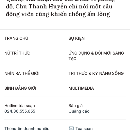
độ, Chu Thanh Huyền chỉ nói một câu
động viên cũng khiến chồng ấm lòng
TRANG CHỦ
SỰ KIỆN
NỮ TRÍ THỨC
ỨNG DỤNG & ĐỔI MỚI SÁNG
TẠO
NHÌN RA THẾ GIỚI
TRI THỨC & KỸ NĂNG SỐNG
BÌNH ĐẲNG GIỚI
MULTIMEDIA
Hotline tòa soạn
Báo giá
024.36.555.655
Quảng cáo
Thông tin doanh nghiệp
Tòa soạn