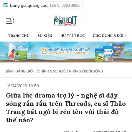
Bảng giá quảng cáo
ISSN: 3093-382X
TRANG CHỦ
SỰ KIỆN
NỮ TRÍ THỨC
ỨNG DỤNG & ĐỔI MỚI
/
BÌNH ĐẲNG GIỚI
CHÍNH SÁCH
GÓC NHÌN GIỚI
ĐỜI SỐNG
16/04/2026 13:50
Giữa lúc drama trợ lý - nghệ sĩ dậy
sóng rần rần trên Threads, ca sĩ Thảo
Trang bất ngờ bị réo tên với thái độ
thế nào?