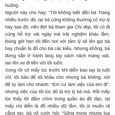
huống.
Người này cho hay: "Tôi không biết đến bà Trang
nhiều trước đó, tại bà cũng không thường có trợ lý
hay sao đó, nên đợt bà tham gia
Chị đẹp,
tôi có đi
cùng hỗ trợ vài ngày mà trải nghiệm khác lắm.
Đúng giờ hẹn tôi đến nơi với tâm lý sẽ lên gọi bà
hay chuẩn bị đồ cho bà các kiểu. Nhưng không, bà
đứng sẵn ở hành lang tay xách nách mang vali,
lao lên xe đi liền với tôi luôn.
Xong rồi có mấy lúc trước khi diễn bao tay bị tuột
chỉ, tôi bảo để tôi khâu cho nhưng bà không, nói
để tự làm cho nhanh: "Em cứ làm việc của em đi",
nhưng việc của tôi lúc đó là trợ lý bà mà. Rồi mấy
lúc thấy tôi đắm chìm trong quần áo đồ đạc, tại
mấy chị diễn là đồ nhiều dữ lắm, tôi ủi muốn rã
cẳng tay, bà vô cười hỏi: "Sống trong nhung lụa