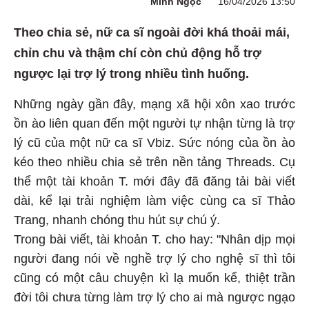
Minh Ngọc
16/04/2026 13:50
Theo chia sẻ, nữ ca sĩ ngoài đời khá thoải mái,
chỉn chu và thậm chí còn chủ động hỗ trợ
ngược lại trợ lý trong nhiều tình huống.
Những ngày gần đây, mạng xã hội xôn xao trước
ồn ào liên quan đến một người tự nhận từng là trợ
lý cũ của một nữ ca sĩ Vbiz. Sức nóng của ồn ào
kéo theo nhiều chia sẻ trên nền tảng Threads. Cụ
thể một tài khoản T. mới đây đã đăng tải bài viết
dài, kể lại trải nghiệm làm việc cùng ca sĩ Thảo
Trang, nhanh chóng thu hút sự chú ý.
Trong bài viết, tài khoản T. cho hay: "Nhân dịp mọi
người đang nói về nghề trợ lý cho nghệ sĩ thì tôi
cũng có một câu chuyện kì lạ muốn kể, thiệt trần
đời tôi chưa từng làm trợ lý cho ai mà ngược ngạo