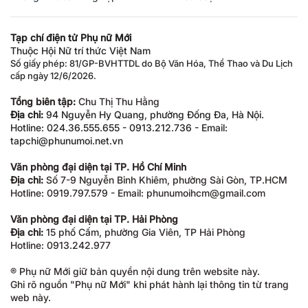
Tạp chí điện tử Phụ nữ Mới
Thuộc Hội Nữ trí thức Việt Nam
Số giấy phép: 81/GP-BVHTTDL do Bộ Văn Hóa, Thể Thao và Du Lịch
cấp ngày 12/6/2026.
Tổng biên tập:
Chu Thị Thu Hằng
Địa chỉ:
94 Nguyễn Hy Quang, phường Đống Đa, Hà Nội.
Hotline: 024.36.555.655 - 0913.212.736 - Email:
tapchi@phunumoi.net.vn
Văn phòng đại diện tại TP. Hồ Chí Minh
Địa chỉ:
Số 7-9 Nguyễn Bỉnh Khiêm, phường Sài Gòn, TP.HCM
Hotline: 0919.797.579 - Email: phunumoihcm@gmail.com
Văn phòng đại diện tại TP. Hải Phòng
Địa chỉ:
15 phố Cấm, phường Gia Viên, TP Hải Phòng
Hotline: 0913.242.977
® Phụ nữ Mới giữ bản quyền nội dung trên website này.
Ghi rõ nguồn "Phụ nữ Mới" khi phát hành lại thông tin từ trang
web này.