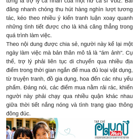
từng là trợ lý cá nhân của một nữ ca sĩ Vbiz. Bài
đăng nhanh chóng thu hút hàng nghìn lượt tương
tác, kéo theo nhiều ý kiến tranh luận xoay quanh
những tình tiết được cho là khá căng thẳng trong
quá trình làm việc.
Theo nội dung được chia sẻ, người này kể lại một
ngày làm việc mà bản thân mô tả là "ám ảnh". Cụ
thể, trợ lý phải liên tục di chuyển qua nhiều địa
điểm trong thời gian ngắn để mua đủ loại vật dụng,
từ truyện tranh, đồ gia dụng, hoa đến các nhu yếu
phẩm. Đáng nói, các điểm mua nằm rải rác, khiến
người này phải chạy qua nhiều quận khác nhau
giữa thời tiết nắng nóng và tình trạng giao thông
đông đúc.