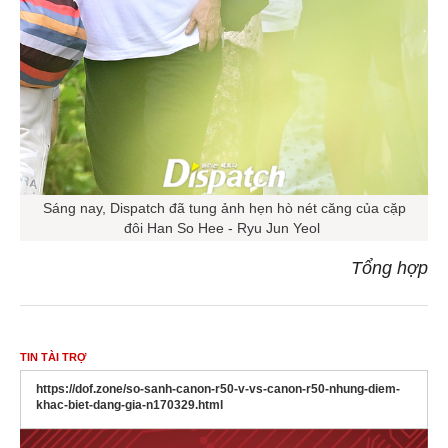
Sáng nay, Dispatch đã tung ảnh hẹn hò nét căng của cặp
đôi Han So Hee - Ryu Jun Yeol
Tổng hợp
TIN TÀI TRỢ
https://dof.zone/so-sanh-canon-r50-v-vs-canon-r50-nhung-diem-
khac-biet-dang-gia-n170329.html