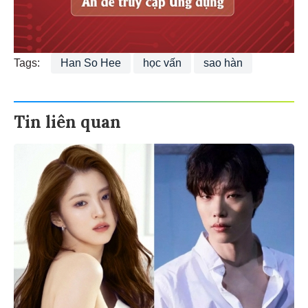
Tags:
Han So Hee
học vấn
sao hàn
Tin liên quan