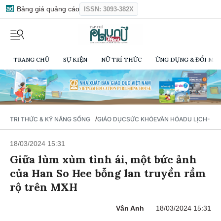
Bảng giá quảng cáo
ISSN: 3093-382X
TRANG CHỦ
SỰ KIỆN
NỮ TRÍ THỨC
ỨNG DỤNG & ĐỔI MỚI
/
TRI THỨC & KỸ NĂNG SỐNG
GIÁO DỤC
SỨC KHỎE
VĂN HÓA
DU LỊCH- Ẩ
18/03/2024 15:31
Giữa lùm xùm tình ái, một bức ảnh
của Han So Hee bỗng lan truyền rầm
rộ trên MXH
Vân Anh
18/03/2024 15:31