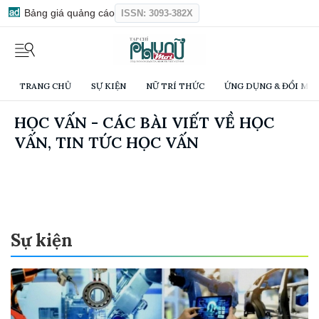
Bảng giá quảng cáo
ISSN: 3093-382X
TRANG CHỦ
SỰ KIỆN
NỮ TRÍ THỨC
ỨNG DỤNG & ĐỔI MỚI
HỌC VẤN - CÁC BÀI VIẾT VỀ HỌC
VẤN, TIN TỨC HỌC VẤN
Sự kiện