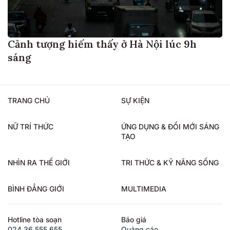
Cảnh tượng hiếm thấy ở Hà Nội lúc 9h
sáng
TRANG CHỦ
SỰ KIỆN
NỮ TRÍ THỨC
ỨNG DỤNG & ĐỔI MỚI SÁNG
TẠO
NHÌN RA THẾ GIỚI
TRI THỨC & KỸ NĂNG SỐNG
BÌNH ĐẲNG GIỚI
MULTIMEDIA
Hotline tòa soạn
Báo giá
024.36.555.655
Quảng cáo