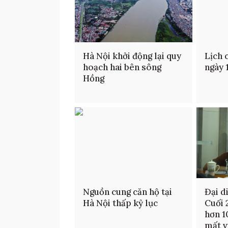
Hà Nội khởi động lại quy
Lịch 
hoạch hai bên sông
ngày 
Hồng
Nguồn cung căn hộ tại
Đại d
Hà Nội thấp kỷ lục
Cuối 
hơn 1
mất v