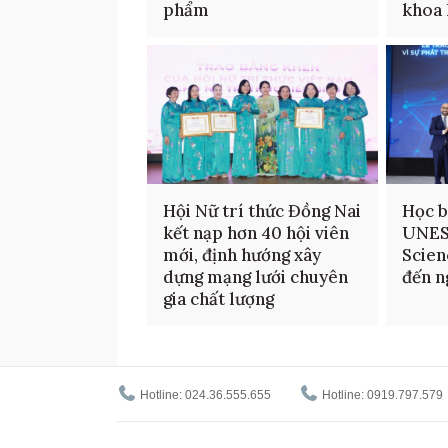
phẩm
khoa 
Hội Nữ trí thức Đồng Nai
Học b
kết nạp hơn 40 hội viên
UNES
mới, định hướng xây
Scien
dựng mạng lưới chuyên
đến n
gia chất lượng
Hotline: 024.36.555.655
Hotline: 0919.797.579