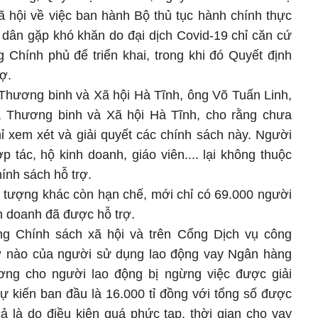
 hội về việc ban hành Bộ thủ tục hành chính thực
 dân gặp khó khăn do đại dịch Covid-19 chỉ căn cứ
 Chính phủ để triển khai, trong khi đó Quyết định
ợ.
hương binh và Xã hội Hà Tĩnh, ông Võ Tuấn Linh,
 Thương binh và Xã hội Hà Tĩnh, cho rằng chưa
ỉ xem xét và giải quyết các chính sách này. Người
 tác, hộ kinh doanh, giáo viên.... lại không thuộc
ính sách hỗ trợ.
i tượng khác còn hạn chế, mới chỉ có 69.000 người
h doanh đã được hỗ trợ.
g Chính sách xã hội và trên Cổng Dịch vụ công
ơ nào của người sử dụng lao động vay Ngân hàng
ương cho người lao động bị ngừng việc được giải
ự kiến ban đầu là 16.000 tỉ đồng với tổng số được
cả là do điều kiện quá phức tạp, thời gian cho vay