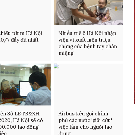
chiếu phim Hà Nội
Nhiều trẻ ở Hà Nội nhập
10/7 đầy đủ nhất
viện vì xuất hiện triệu
chứng của bệnh tay chân
miệng
iện Sở LĐTB&XH:
Airbus kêu gọi chính
2020, Hà Nội sẽ có
phủ các nước 'giải cứu'
00.000 lao động
việc làm cho người lao
iệc
động