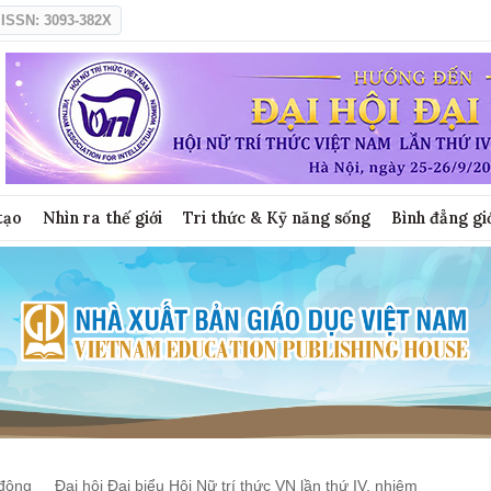
ISSN: 3093-382X
tạo
Nhìn ra thế giới
Tri thức & Kỹ năng sống
Bình đẳng gi
động
Đại hội Đại biểu Hội Nữ trí thức VN lần thứ IV, nhiệm