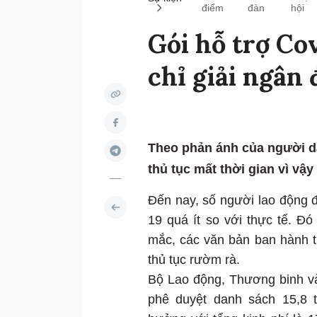
điểm
đàn
hội
Gói hỗ trợ Cov
chỉ giải ngân
Theo phản ánh của người dâ
thủ tục mất thời gian vì v
Đến nay, số người lao động 
19 quá ít so với thực tế. Đ
mắc, các văn bản ban hành 
thủ tục rườm rà.
Bộ Lao động, Thương binh và
phê duyệt danh sách 15,8 