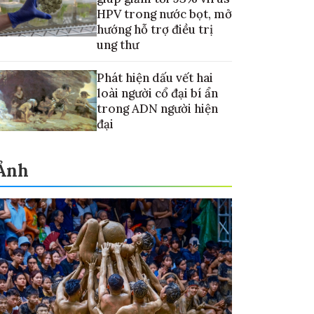
HPV trong nước bọt, mở
hướng hỗ trợ điều trị
ung thư
Phát hiện dấu vết hai
loài người cổ đại bí ẩn
trong ADN người hiện
đại
Ảnh