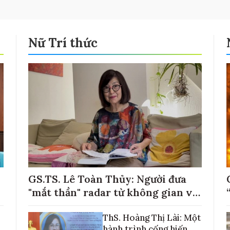
Nữ Trí thức
GS.TS. Lê Toàn Thủy: Người đưa
"mắt thần" radar từ không gian về
với những cánh đồng lúa Việt Nam
ThS. Hoàng Thị Lài: Một
hành trình cống hiến,