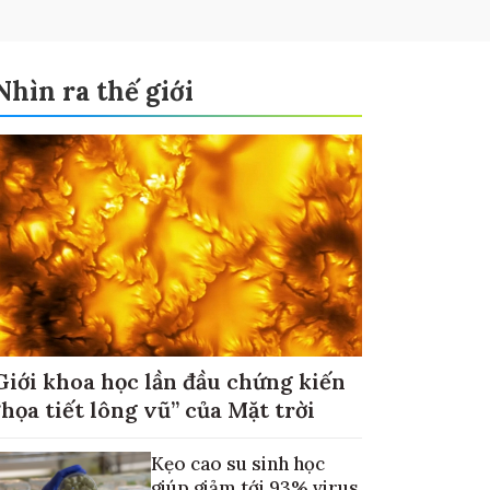
Nhìn ra thế giới
Giới khoa học lần đầu chứng kiến
“họa tiết lông vũ” của Mặt trời
Kẹo cao su sinh học
giúp giảm tới 93% virus