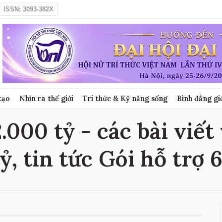
ISSN: 3093-382X
tạo
Nhìn ra thế giới
Tri thức & Kỹ năng sống
Bình đẳng gi
.000 tỷ - các bài viết
ỷ, tin tức Gói hỗ trợ 