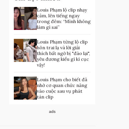
Louis Phạm lộ clip nhạy
cảm, lên tiếng ngay
trong đêm: “Mình không
làm gì sai”
Louis Phạm từng lộ clip
hôn trai lạ và lời giải
thích bất ngờ bị "đào lại",
yêu đương kiểu gì kì cục
vậy!
Louis Phạm cho biết đã
nhờ cơ quan chức năng
vào cuộc sau vụ phát
tán clip
ads