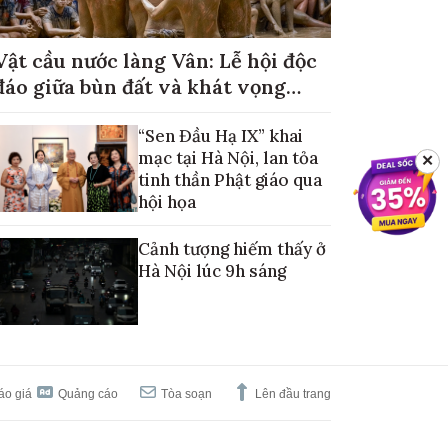
Vật cầu nước làng Vân: Lễ hội độc
đáo giữa bùn đất và khát vọng
mùa màng no đủ
“Sen Đầu Hạ IX” khai
mạc tại Hà Nội, lan tỏa
✕
tinh thần Phật giáo qua
hội họa
Cảnh tượng hiếm thấy ở
Hà Nội lúc 9h sáng
áo giá
Quảng cáo
Tòa soạn
Lên đầu trang