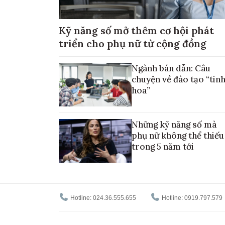
Kỹ năng số mở thêm cơ hội phát
triển cho phụ nữ từ cộng đồng
Ngành bán dẫn: Câu
chuyện về đào tạo “tin
hoa”
Những kỹ năng số mà
phụ nữ không thể thiếu
trong 5 năm tới
Hotline: 024.36.555.655
Hotline: 0919.797.579